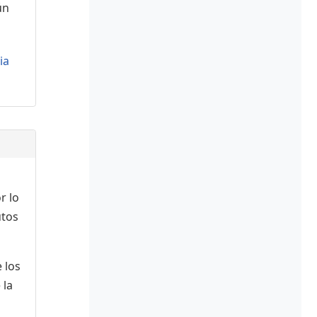
ún
ia
r lo
utos
 los
 la