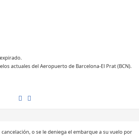
Tiendas de la T1
Tiendas de la T2
 expirado.
elos actuales del Aeropuerto de Barcelona-El Prat (BCN).
, cancelación, o se le deniega el embarque a su vuelo por