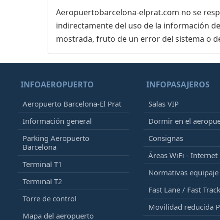
Aeropuertobarcelona-elprat.com no se respon
indirectamente del uso de la información de
mostrada, fruto de un error del sistema o d
INFOAEROPUERTO
INFOPASAJEROS
Aeropuerto Barcelona-El Prat
Salas VIP
Información general
Dormir en el aeropu
Parking Aeropuerto
Consignas
Barcelona
Áreas WiFi - Internet
Terminal T1
Normativas equipaj
Terminal T2
Fast Lane / Fast Trac
Torre de control
Movilidad reducida 
Mapa del aeropuerto