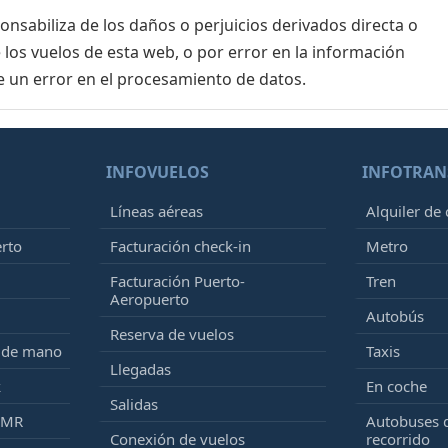
sabiliza de los daños o perjuicios derivados directa o
 los vuelos de esta web, o por error en la información
e un error en el procesamiento de datos.
INFOVUELOS
INFOTRAN
Líneas aéreas
Alquiler de
erto
Facturación check-in
Metro
Facturación Puerto-
Tren
Aeropuerto
Autobús
Reserva de vuelos
e de mano
Taxis
Llegadas
k
En coche
Salidas
PMR
Autobuses 
Conexión de vuelos
recorrido