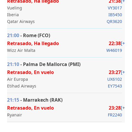
Retrasado, Ha llegado
21:38
[+]
Vueling
VY3017
Iberia
IB5450
Qatar Airways
QR3620
21:00
- Rome (FCO)
Retrasado, Ha llegado
22:38
[+]
Wizz Air Malta
W46019
21:10
-
Palma De Mallorca (PMI)
Retrasado, En vuelo
23:27
[+]
Air Europa
UX6102
Etihad Airways
EY7543
21:15
- Marrakech (RAK)
Retrasado, En vuelo
23:28
[+]
Ryanair
FR2240
21:15
- Dublin (DUB)