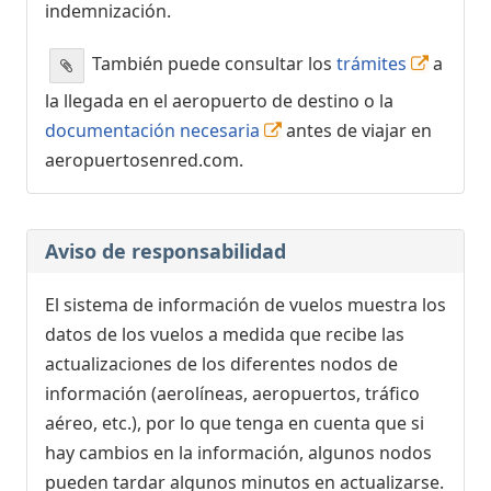
indemnización.
Retrasado, Ha llegado
22:31
[+]
Vueling
VY6006
También puede consultar los
trámites
a
Iberia
IB5503
Qatar Airways
QR3646
la llegada en el aeropuerto de destino o la
documentación necesaria
antes de viajar en
21:25
- Tanger (TNG)
aeropuertosenred.com.
Retrasado, Ha llegado
22:38
[+]
Ryanair
FR8630
21:25
Aviso de responsabilidad
- Tel Aviv (TLV)
Retrasado, Ha llegado
22:48
[+]
El sistema de información de vuelos muestra los
El Al Israel Airlines
LY391
Iberia
IB7710
datos de los vuelos a medida que recibe las
actualizaciones de los diferentes nodos de
21:25
- Timisoara (TSR)
información (aerolíneas, aeropuertos, tráfico
Retrasado, Ha llegado
23:11
[+]
aéreo, etc.), por lo que tenga en cuenta que si
Wizz Air Malta
W43563
hay cambios en la información, algunos nodos
pueden tardar algunos minutos en actualizarse.
21:30
- Al Aaroui (NDR)