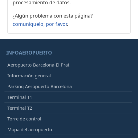
procesamiento de datos.
Easyjet
U22705
¿Algún problema con esta página?
21:40
- Gdansk (GDN)
comuníquelo, por favor
.
Retrasado, En vuelo
00:35
[+]
Wizz Air
W61705
21:45
- Tanger (TNG)
INFOAEROPUERTO
Retrasado, En vuelo
23:25
[+]
Aeropuerto Barcelona-El Prat
Air Arabia Maroc
3O641
Información general
21:50
- Lisbon (LIS)
Parking Aeropuerto Barcelona
Retrasado, En vuelo
23:52
[+]
TAP Air Portugal
TP1038
Terminal T1
Azul
AD7288
Terminal T2
Aegean Airlines
A31762
Azores Airlines
S48708
Torre de control
Mapa del aeropuerto
21:50
-
Alicante (ALC)