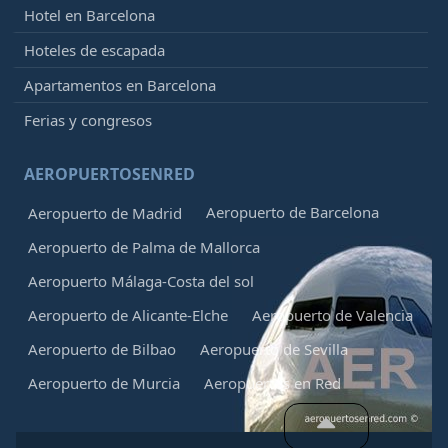
Retrasado, Ha llegado
Hotel en Barcelona
22:27
[+]
Vueling
VY8241
Hoteles de escapada
Iberia
IB5223
Apartamentos en Barcelona
Qatar Airways
QR3639
Ferias y congresos
22:20
-
Málaga (AGP)
Retrasado, En vuelo
00:02
[+]
AEROPUERTOSENRED
Vueling
VY2112
Iberia
IB5038
Aeropuerto de Barcelona
Aeropuerto de Madrid
Qatar Airways
QR3526
Aeropuerto de Palma de Mallorca
22:25
- Munich (MUC)
Aeropuerto Málaga-Costa del sol
Retrasado, Programado
00:52
[+]
Aeropuerto de Alicante-Elche
Aeropuerto de Valencia
Lufthansa
LH1818
Aeropuerto de Bilbao
Aeropuerto de Sevilla
Aegean Airlines
A31476
United Airlines
UA9299
Aeropuerto de Murcia
Aeropuertos en Red
22:25
- Napoli (NAP)