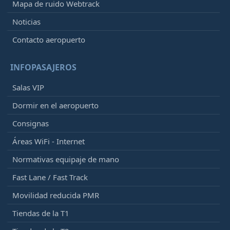
Retrasado, Ha llegado
22:29
[+]
Mapa de ruido Webtrack
Vueling
VY1307
Noticias
Iberia
IB5007
Qatar Airways
QR3513
Contacto aeropuerto
21:50
- Bratislava (BTS)
INFOPASAJEROS
Retrasado, En vuelo
23:20
[+]
Salas VIP
Wizz Air
W67021
Dormir en el aeropuerto
21:55
- Bristol (BRS)
Consignas
Retrasado, En vuelo
00:11
[+]
Ryanair
FR3161
Áreas WiFi - Internet
Normativas equipaje de mano
21:55
- London (LGW)
Retrasado, En vuelo
Fast Lane / Fast Track
00:20
[+]
Vueling
VY7825
Movilidad reducida PMR
British Airways
BA8081
Tiendas de la T1
Iberia
IB5607