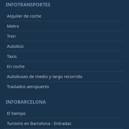
INFOTRANSPORTES
22:10
- Frankfurt/Main (FRA)
Retrasado, En vuelo
23:32
[+]
Alquiler de coche
Condor Flugdienst
DE4327
Metro
22:10
Tren
- Ibiza (IBZ)
Retrasado, Ha llegado
23:11
[+]
Autobús
Vueling
VY3537
Taxis
Iberia
IB5953
Qatar Airways
QR3507
En coche
Autobuses de medio y largo recorrido
22:10
- León (LEN)
Retrasado, En vuelo
23:47
[+]
Traslados aeropuerto
Air Nostrum
YW2471
Qatar Airways
QR6959
INFOBARCELONA
Vueling
VY5871
Iberia
IB2471
El tiempo
Turismo en Barcelona - Entradas
22:15
- Paris (CDG)