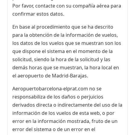
Por favor, contacte con su compañía aérea para
Retrasado, Ha llegado
22:48
[+]
confirmar estos datos.
Vueling
VY3317
Iberia
IB5270
En base al procedimiento que se ha descrito
para la obtención de la información de vuelos,
21:35
- Tirana (TIA)
los datos de los vuelos que se muestran son los
Retrasado, Ha llegado
22:51
[+]
que dispone el sistema en el momento de la
Wizz Air Malta
W45153
solicitud, siendo la hora de la solicitud y las
21:35
- Belgrade (BEG)
demás horas que se muestran, la hora local en
Retrasado, Ha llegado
22:19
[+]
el aeropuerto de Madrid-Barajas.
Wizz Air
W64115
Aeropuertobarcelona-elprat.com no se
21:35
- Izmir (ADB)
responsabiliza de los daños o perjuicios
Retrasado, Ha llegado
22:20
[+]
derivados directa o indirectamente del uso de la
SunExpress
XQ894
información de los vuelos de esta web, o por
error en la información mostrada, fruto de un
21:40
- Bristol (BRS)
error del sistema o de un error en el
Retrasado, En vuelo
23:26
[+]