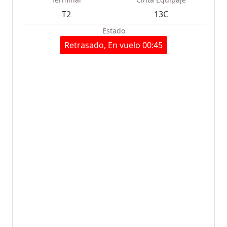
T2
13C
Estado
Retrasado, En vuelo 00:45