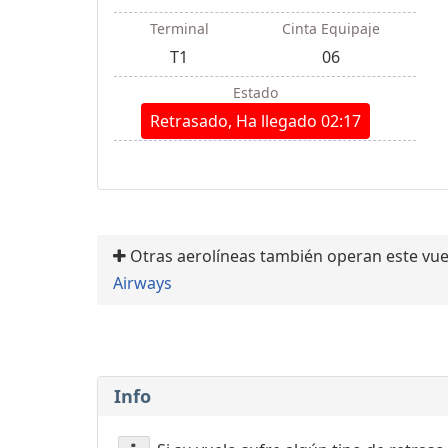
Terminal
Cinta Equipaje
T1
06
Estado
Retrasado, Ha llegado 02:17
Otras aerolíneas también operan este vue
Airways
Info