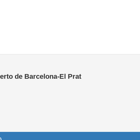
Tiendas de la T1
Tiendas de la T2
erto de Barcelona-El Prat
)