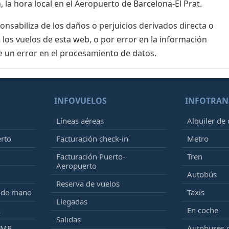
 la hora local en el Aeropuerto de Barcelona-El Prat.
sabiliza de los daños o perjuicios derivados directa o
 los vuelos de esta web, o por error en la información
e un error en el procesamiento de datos.
INFOVUELOS
INFOTRAN
Líneas aéreas
Alquiler de
erto
Facturación check-in
Metro
Facturación Puerto-
Tren
Aeropuerto
Autobús
Reserva de vuelos
e de mano
Taxis
Llegadas
k
En coche
Salidas
PMR
Autobuses 