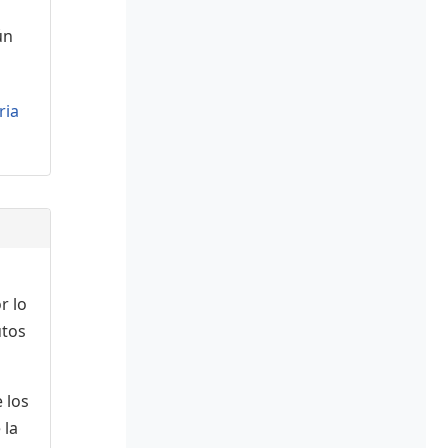
ún
ria
r lo
utos
 los
 la