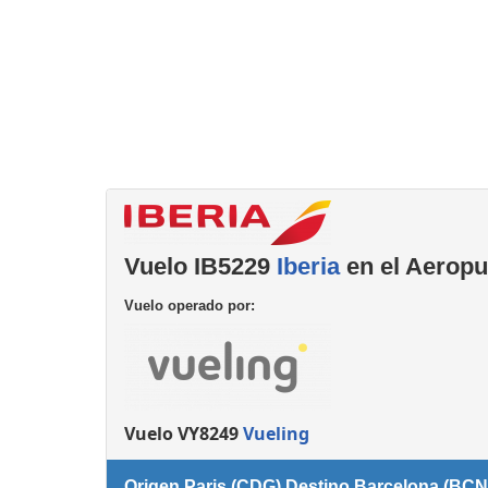
Consignas
Servicios
complementarios
Vuelo IB5229
Iberia
en el Aeropu
Vuelo operado por:
Vuelo VY8249
Vueling
Origen Paris (CDG) Destino Barcelona (BCN