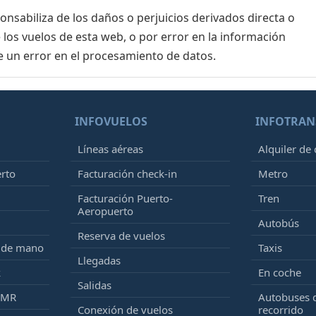
sabiliza de los daños o perjuicios derivados directa o
 los vuelos de esta web, o por error en la información
e un error en el procesamiento de datos.
INFOVUELOS
INFOTRAN
Líneas aéreas
Alquiler de
erto
Facturación check-in
Metro
Facturación Puerto-
Tren
Aeropuerto
Autobús
Reserva de vuelos
e de mano
Taxis
Llegadas
k
En coche
Salidas
PMR
Autobuses 
Conexión de vuelos
recorrido