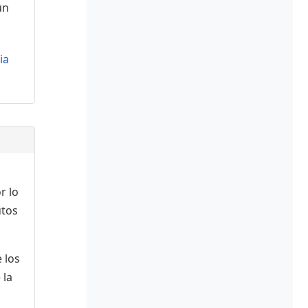
ún
ia
r lo
utos
 los
 la