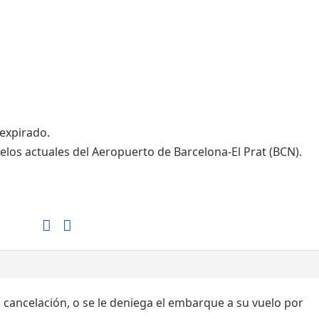
Tiendas de la T1
Tiendas de la T2
 expirado.
elos actuales del Aeropuerto de Barcelona-El Prat (BCN).
, cancelación, o se le deniega el embarque a su vuelo por