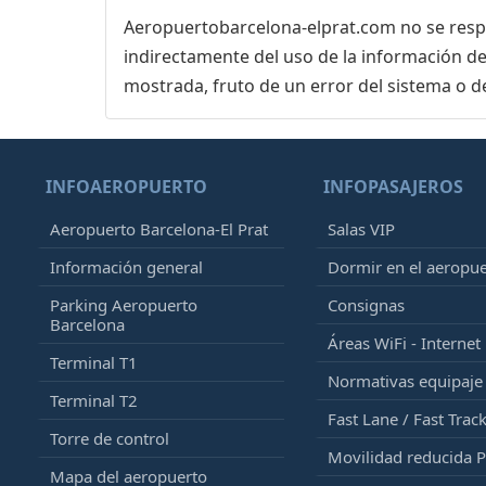
Aeropuertobarcelona-elprat.com no se respon
indirectamente del uso de la información de
mostrada, fruto de un error del sistema o d
INFOAEROPUERTO
INFOPASAJEROS
Aeropuerto Barcelona-El Prat
Salas VIP
Información general
Dormir en el aeropu
Parking Aeropuerto
Consignas
Barcelona
Áreas WiFi - Internet
Terminal T1
Normativas equipaj
Terminal T2
Fast Lane / Fast Trac
Torre de control
Movilidad reducida 
Mapa del aeropuerto