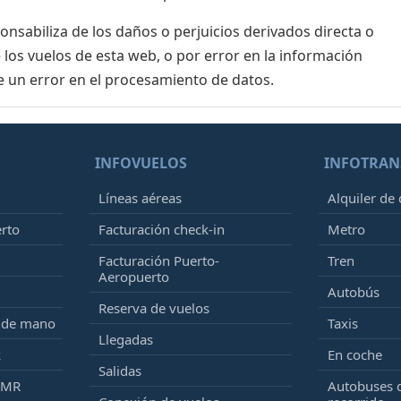
sabiliza de los daños o perjuicios derivados directa o
 los vuelos de esta web, o por error en la información
e un error en el procesamiento de datos.
INFOVUELOS
INFOTRAN
Líneas aéreas
Alquiler de
erto
Facturación check-in
Metro
Facturación Puerto-
Tren
Aeropuerto
Autobús
Reserva de vuelos
e de mano
Taxis
Llegadas
k
En coche
Salidas
PMR
Autobuses 