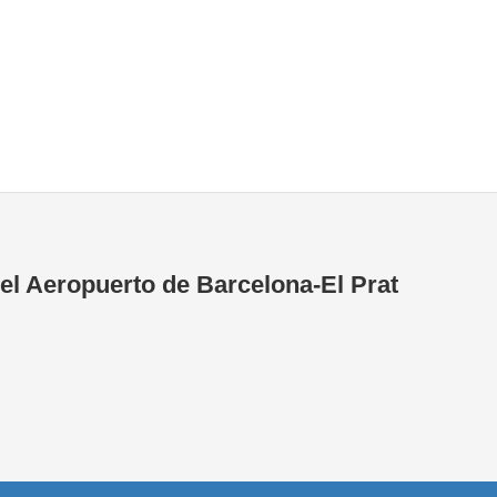
Tiendas de la T1
Tiendas de la T2
el Aeropuerto de Barcelona-El Prat