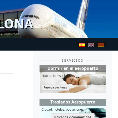
ELONA
SERVICIOS
Dormir en el aeropuerto
Habitaciones
4*
Reserva por horas
Traslados Aeropuerto
Ciudad, hoteles, poblaciones
Privados y compartidos