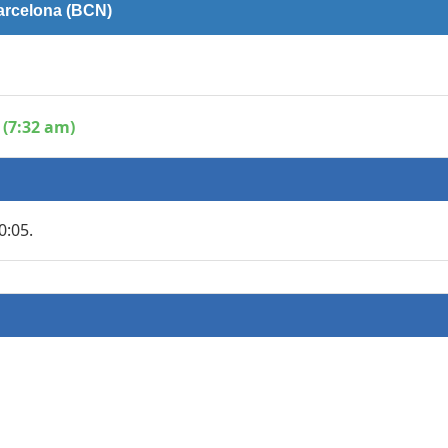
Barcelona (BCN)
 (7:32 am)
0:05.