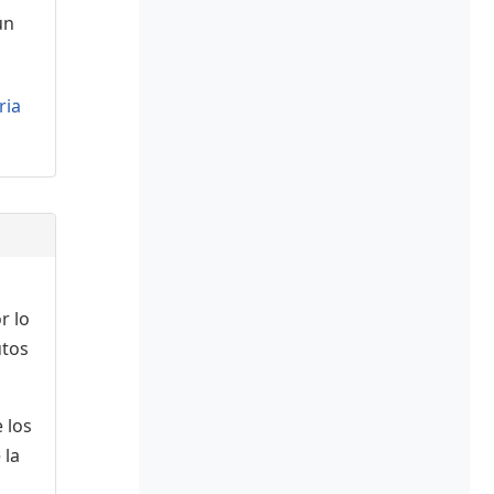
ún
ria
r lo
utos
 los
 la