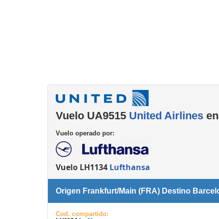
Consignas
Servicios
complementarios
Vuelo UA9515
United Airlines
en
Vuelo operado por:
Vuelo LH1134
Lufthansa
Origen Frankfurt/Main (FRA) Destino Barce
Cod. compartido: