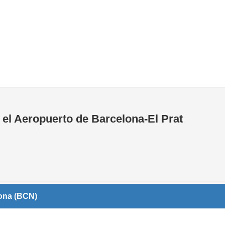
Tiendas de la T1
Tiendas de la T2
 el Aeropuerto de Barcelona-El Prat
lona (BCN)