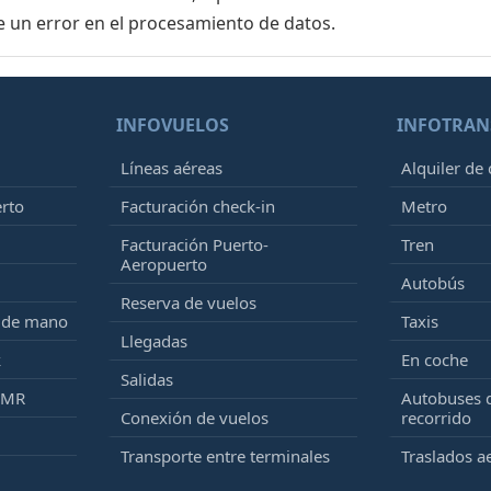
e un error en el procesamiento de datos.
INFOVUELOS
INFOTRAN
Líneas aéreas
Alquiler de
erto
Facturación check-in
Metro
Facturación Puerto-
Tren
Aeropuerto
Autobús
Reserva de vuelos
e de mano
Taxis
Llegadas
k
En coche
Salidas
PMR
Autobuses 
Conexión de vuelos
recorrido
Transporte entre terminales
Traslados a