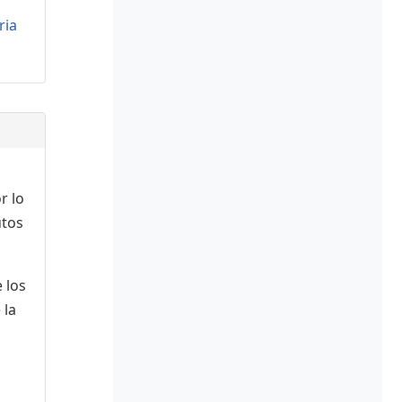
ria
r lo
utos
 los
 la