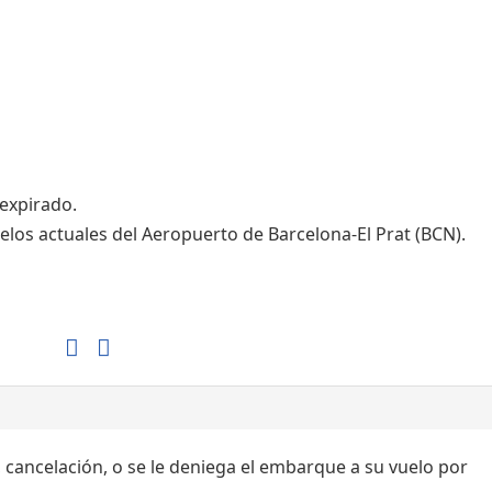
Tiendas de la T1
Tiendas de la T2
 expirado.
elos actuales del Aeropuerto de Barcelona-El Prat (BCN).
, cancelación, o se le deniega el embarque a su vuelo por