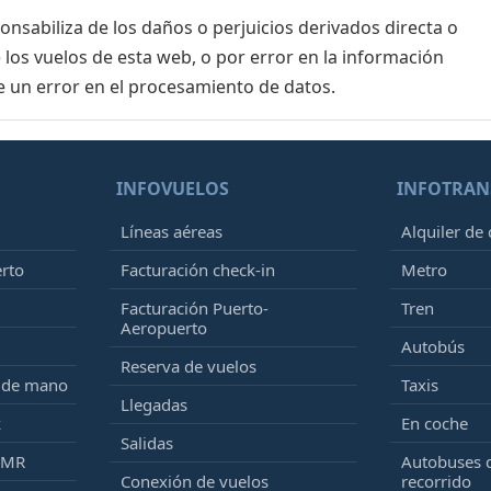
sabiliza de los daños o perjuicios derivados directa o
 los vuelos de esta web, o por error en la información
e un error en el procesamiento de datos.
INFOVUELOS
INFOTRAN
Líneas aéreas
Alquiler de
erto
Facturación check-in
Metro
Facturación Puerto-
Tren
Aeropuerto
Autobús
Reserva de vuelos
e de mano
Taxis
Llegadas
k
En coche
Salidas
PMR
Autobuses 
Conexión de vuelos
recorrido