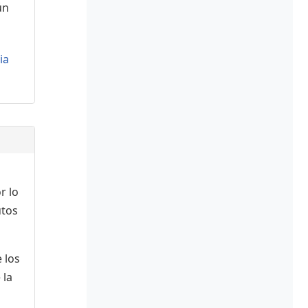
ún
ia
r lo
utos
 los
 la