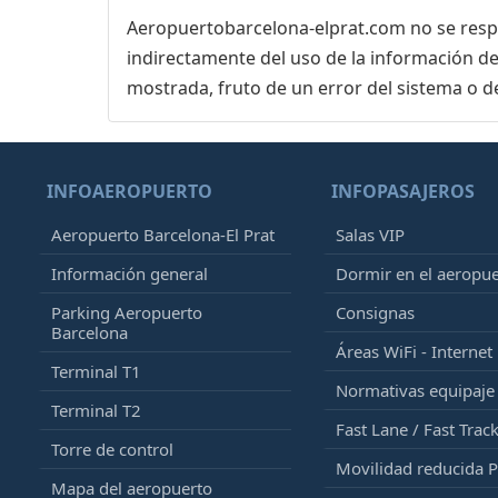
Aeropuertobarcelona-elprat.com no se respon
indirectamente del uso de la información de
mostrada, fruto de un error del sistema o d
INFOAEROPUERTO
INFOPASAJEROS
Aeropuerto Barcelona-El Prat
Salas VIP
Información general
Dormir en el aeropu
Parking Aeropuerto
Consignas
Barcelona
Áreas WiFi - Internet
Terminal T1
Normativas equipaj
Terminal T2
Fast Lane / Fast Trac
Torre de control
Movilidad reducida 
Mapa del aeropuerto