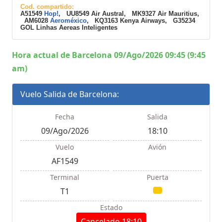
Cod. compartido:
A51549
Hop!
, UU8549 Air Austral, MK9327 Air Mauritius,
AM6028
Aeroméxico
, KQ3163 Kenya Airways, G35234
GOL Linhas Aereas Inteligentes
Hora actual de Barcelona 09/Ago/2026 09:45 (9:45
am)
Vuelo Salida de Barcelona:
Fecha
Salida
09/Ago/2026
18:10
Vuelo
Avión
AF1549
Terminal
Puerta
T1
Estado
Cancelado 18:10