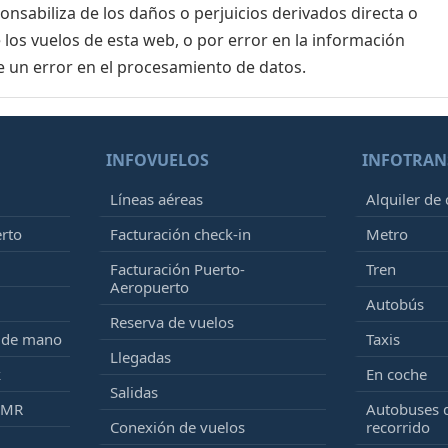
sabiliza de los daños o perjuicios derivados directa o
 los vuelos de esta web, o por error en la información
e un error en el procesamiento de datos.
INFOVUELOS
INFOTRAN
Líneas aéreas
Alquiler de
erto
Facturación check-in
Metro
Facturación Puerto-
Tren
Aeropuerto
Autobús
Reserva de vuelos
e de mano
Taxis
Llegadas
k
En coche
Salidas
PMR
Autobuses 
Conexión de vuelos
recorrido