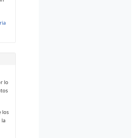
ria
r lo
utos
 los
 la