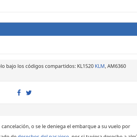
lo bajo los códigos compartidos: KL1520
KLM
, AM6360
, cancelación, o se le deniega el embarque a su vuelo por
rtado de
derechos del pasajero
, por si tuviera derecho a alg