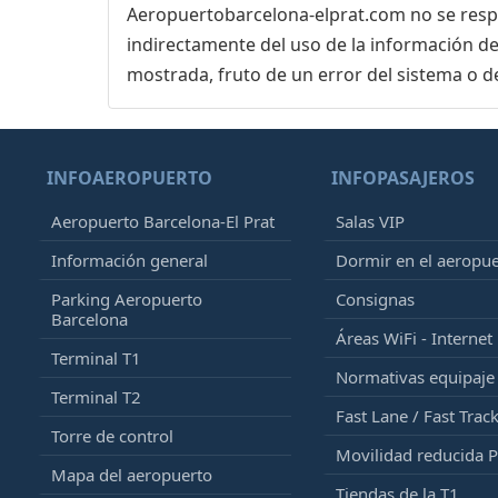
Aeropuertobarcelona-elprat.com no se respon
indirectamente del uso de la información de
mostrada, fruto de un error del sistema o d
INFOAEROPUERTO
INFOPASAJEROS
Aeropuerto Barcelona-El Prat
Salas VIP
Información general
Dormir en el aeropu
Parking Aeropuerto
Consignas
Barcelona
Áreas WiFi - Internet
Terminal T1
Normativas equipaj
Terminal T2
Fast Lane / Fast Trac
Torre de control
Movilidad reducida 
Mapa del aeropuerto
Tiendas de la T1