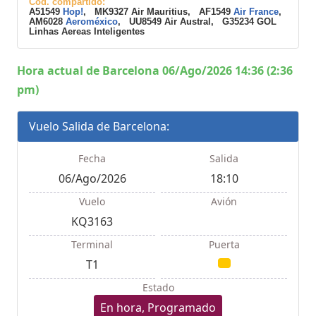
Cod. compartido:
A51549
Hop!
, MK9327 Air Mauritius, AF1549
Air France
,
AM6028
Aeroméxico
, UU8549 Air Austral, G35234 GOL
Linhas Aereas Inteligentes
Hora actual de Barcelona 06/Ago/2026 14:36 (2:36
pm)
Vuelo Salida de Barcelona:
Fecha
Salida
06/Ago/2026
18:10
Vuelo
Avión
KQ3163
Terminal
Puerta
T1
Estado
En hora, Programado