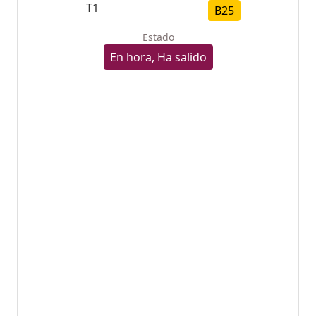
T1
B25
Estado
En hora, Ha salido