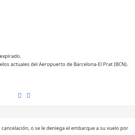
Tiendas de la T1
Tiendas de la T2
 expirado.
elos actuales del Aeropuerto de Barcelona-El Prat (BCN).
, cancelación, o se le deniega el embarque a su vuelo por