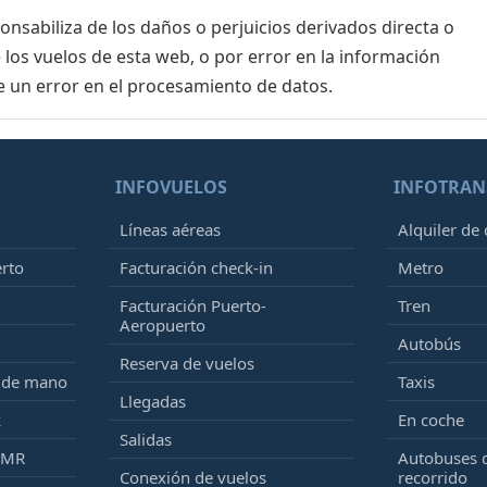
sabiliza de los daños o perjuicios derivados directa o
 los vuelos de esta web, o por error en la información
e un error en el procesamiento de datos.
INFOVUELOS
INFOTRAN
Líneas aéreas
Alquiler de
erto
Facturación check-in
Metro
Facturación Puerto-
Tren
Aeropuerto
Autobús
Reserva de vuelos
e de mano
Taxis
Llegadas
k
En coche
Salidas
PMR
Autobuses 
Conexión de vuelos
recorrido