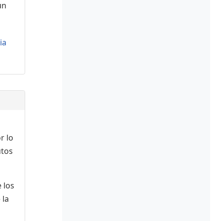
ún
ia
r lo
utos
 los
 la