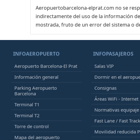
Aeropuertobarcelona-elprat.com no se respon
indirectamente del uso de la información de
mostrada, fruto de un error del sistema o d
INFOAEROPUERTO
INFOPASAJEROS
Aeropuerto Barcelona-El Prat
Salas VIP
Información general
Dormir en el aeropu
Parking Aeropuerto
Consignas
Barcelona
Áreas WiFi - Internet
Terminal T1
Normativas equipaj
Terminal T2
Fast Lane / Fast Trac
Torre de control
Movilidad reducida 
Mapa del aeropuerto