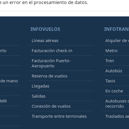
e un error en el procesamiento de datos.
INFOVUELOS
INFOTRAN
Líneas aéreas
Alquiler de
erto
Facturación check-in
Metro
Facturación Puerto-
Tren
Aeropuerto
Autobús
Reserva de vuelos
e de mano
Taxis
Llegadas
k
En coche
Salidas
PMR
Autobuses 
Conexión de vuelos
recorrido
Transporte entre terminales
Traslados a