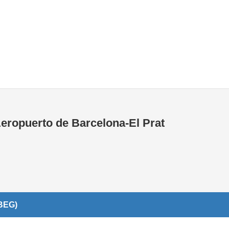
Tiendas de la T1
Tiendas de la T2
Aeropuerto de Barcelona-El Prat
(BEG)