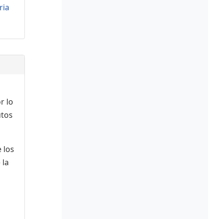
ria
r lo
utos
 los
 la