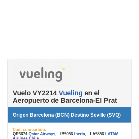
Vuelo VY2214
Vueling
en el
Aeropuerto de Barcelona-El Prat
Origen Barcelona (BCN) Destino Seville (SVQ)
Cod. compartido:
QR3674
Qatar Airways
, IB5056
Iberia
, LA5856
LATAM
Airlines Chile