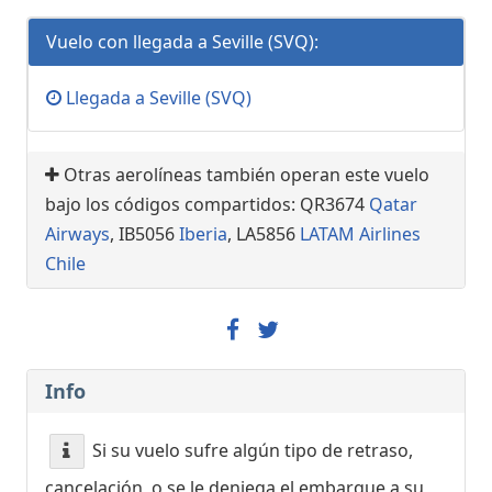
Vuelo con llegada a Seville (SVQ):
Llegada a Seville (SVQ)
Otras aerolíneas también operan este vuelo
bajo los códigos compartidos: QR3674
Qatar
Airways
, IB5056
Iberia
, LA5856
LATAM Airlines
Chile
Info
Si su vuelo sufre algún tipo de retraso,
cancelación, o se le deniega el embarque a su