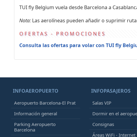
TUI fly Belgium vuela desde Barcelona a Casabla
Nota:
Las aerolíneas pueden añadir o suprimir ruta
OFERTAS - PROMOCIONES
Consulta las ofertas para volar con TUI fly Belg
INFOAEROPUERTO
INFOPASAJEROS
Aeropuerto Barcelona-El Prat
Salas VIP
Información general
Dormir en el aeropu
Parking Aeropuerto
Consignas
Barcelona
Áreas WiFi - Internet