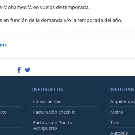
nca-Mohamed V, en vuelos de temporada.
s en función de la demanda y/o la temporada del año.
ium
.
:
INFOVUELOS
INFOTRAN
Líneas aéreas
Alquiler de
erto
Facturación check-in
Metro
Facturación Puerto-
Tren
Aeropuerto
Autobús