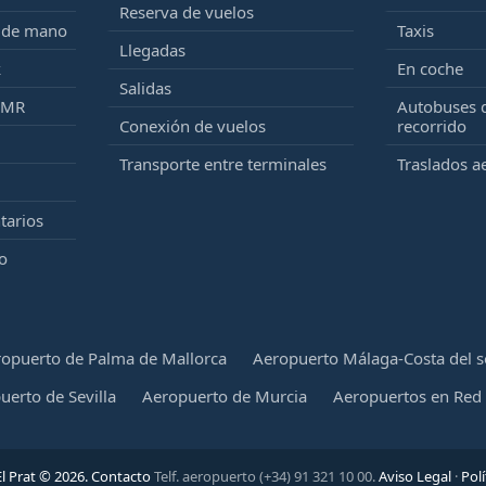
Reserva de vuelos
e de mano
Taxis
Llegadas
k
En coche
Salidas
PMR
Autobuses 
Conexión de vuelos
recorrido
Transporte entre terminales
Traslados a
tarios
o
opuerto de Palma de Mallorca
Aeropuerto Málaga-Costa del s
uerto de Sevilla
Aeropuerto de Murcia
Aeropuertos en Red
l Prat © 2026.
Contacto
Telf. aeropuerto (+34) 91 321 10 00.
Aviso Legal
·
Polí