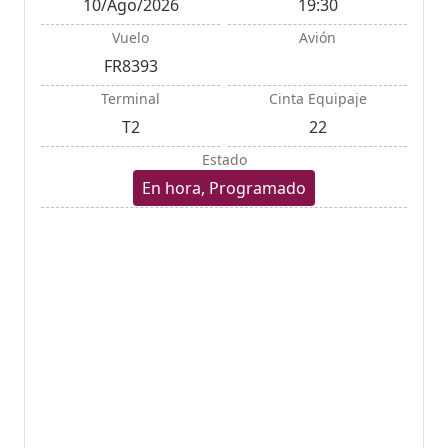
10/Ago/2026
19:30
Vuelo
Avión
FR8393
Terminal
Cinta Equipaje
T2
22
Estado
En hora, Programado