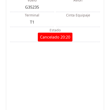
Vuelo
Avión
G35235
Terminal
Cinta Equipaje
T1
Estado
Cancelado 20:20