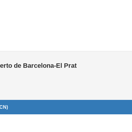
Tiendas de la T1
Tiendas de la T2
erto de Barcelona-El Prat
BCN)