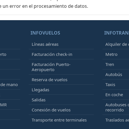
e un error en el procesamiento de datos.
INFOVUELOS
INFOTRAN
Líneas aéreas
Alquiler de
erto
Facturación check-in
Metro
Facturación Puerto-
Tren
Aeropuerto
Autobús
Reserva de vuelos
e de mano
Taxis
Llegadas
k
En coche
Salidas
PMR
Autobuses 
Conexión de vuelos
recorrido
Transporte entre terminales
Traslados a