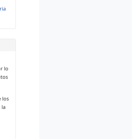
ria
r lo
utos
 los
 la