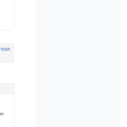
ritish
ún