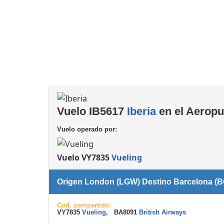
Consignas
Servicios
complementarios
Vuelo IB5617
Iberia
en el Aeropu
Vuelo operado por:
Vuelo VY7835
Vueling
Origen London (LGW) Destino Barcelona (
Cod. compartido:
VY7835
Vueling
, BA8091
British Airways