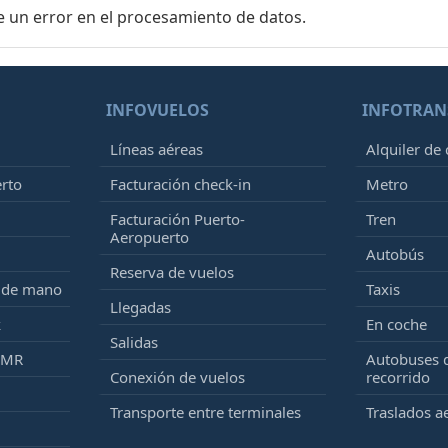
e un error en el procesamiento de datos.
INFOVUELOS
INFOTRAN
Líneas aéreas
Alquiler de
erto
Facturación check-in
Metro
Facturación Puerto-
Tren
Aeropuerto
Autobús
Reserva de vuelos
e de mano
Taxis
Llegadas
k
En coche
Salidas
PMR
Autobuses 
Conexión de vuelos
recorrido
Transporte entre terminales
Traslados a