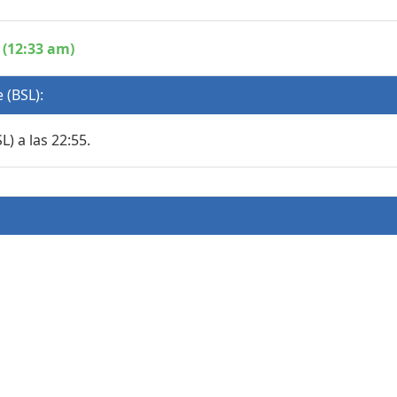
 (12:33 am)
 (BSL):
) a las 22:55.