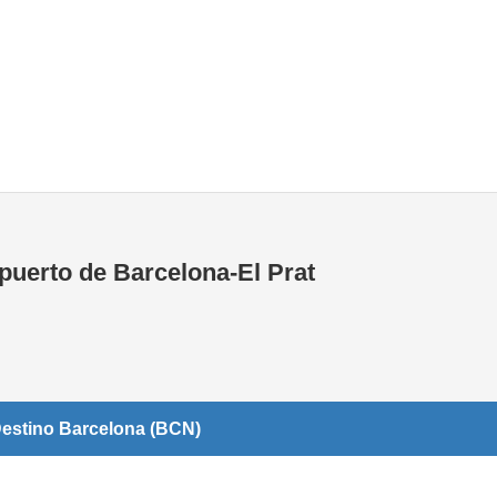
Tiendas de la T1
Tiendas de la T2
puerto de Barcelona-El Prat
Destino Barcelona (BCN)