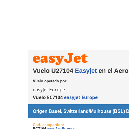
Consignas
Servicios
complementarios
Vuelo U27104
Easyjet
en el Aero
Vuelo operado por:
easyJet Europe
Vuelo EC7104
easyJet Europe
Origen Basel, Switzerland/Mulhouse (BSL) 
Cod. compartido:
EC7104
easyJet Europe