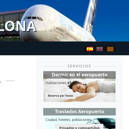
ELONA
SERVICIOS
Dormir en el aeropuerto
A
Habitaciones
4*
Reserva por horas
Traslados Aeropuerto
Ciudad, hoteles, poblaciones
Privados y compartidos