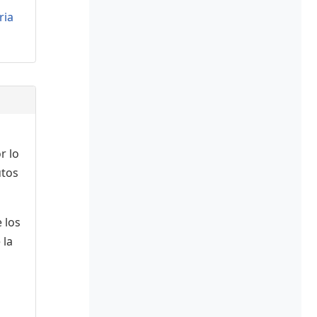
ria
r lo
utos
 los
 la