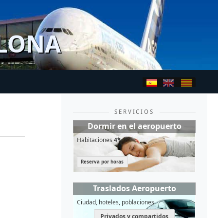
ELONA
SERVICIOS
Dormir en el aeropuerto
Habitaciones
4*
Reserva por horas
Traslados Aeropuerto
Ciudad, hoteles, poblaciones
Privados y compartidos