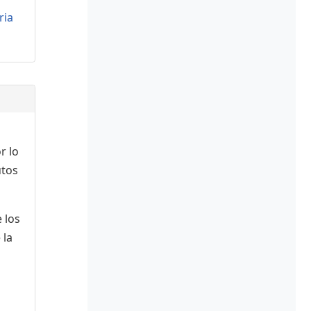
ria
r lo
utos
 los
 la