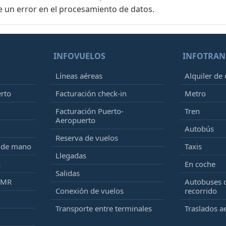
e un error en el procesamiento de datos.
INFOVUELOS
INFOTRAN
Líneas aéreas
Alquiler de
erto
Facturación check-in
Metro
Facturación Puerto-
Tren
Aeropuerto
Autobús
Reserva de vuelos
e de mano
Taxis
Llegadas
k
En coche
Salidas
PMR
Autobuses 
Conexión de vuelos
recorrido
Transporte entre terminales
Traslados a