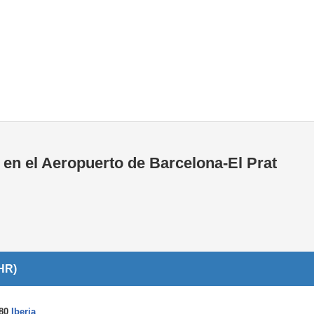
Tiendas de la T1
Tiendas de la T2
en el Aeropuerto de Barcelona-El Prat
HR)
780
Iberia