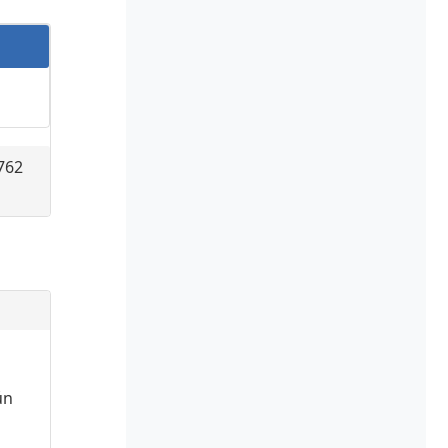
7762
ún