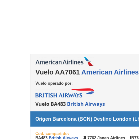
Consignas
Servicios
complementarios
Vuelo AA7061
American Airlines
Vuelo operado por:
Vuelo BA483
British Airways
Origen Barcelona (BCN) Destino London (L
Cod. compartido:
BA483
British Airways
, JL7762 Japan Airlines, IB3