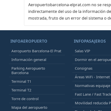
Aeropuertobarcelona-elprat.com no se respon
indirectamente del uso de la información de
mostrada, fruto de un error del sistema o d
INFOAEROPUERTO
INFOPASAJEROS
Aeropuerto Barcelona-El Prat
Salas VIP
Información general
Dormir en el aeropu
Parking Aeropuerto
Consignas
Barcelona
Áreas WiFi - Internet
Terminal T1
Normativas equipaj
Terminal T2
Fast Lane / Fast Trac
Torre de control
Movilidad reducida 
Mapa del aeropuerto