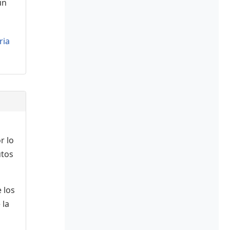
ún
ria
r lo
utos
 los
 la