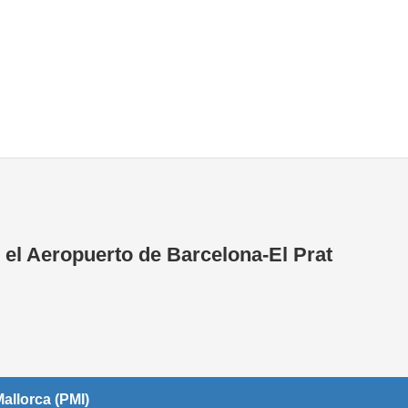
Tiendas de la T1
Tiendas de la T2
 el Aeropuerto de Barcelona-El Prat
allorca (PMI)