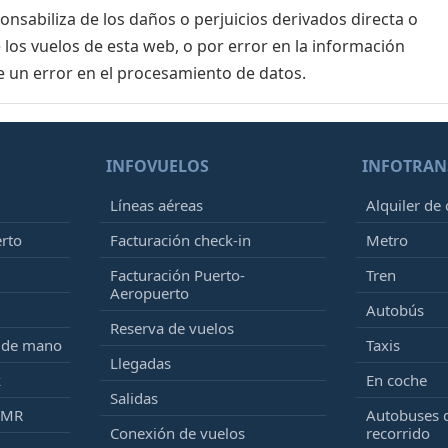
sabiliza de los daños o perjuicios derivados directa o
 los vuelos de esta web, o por error en la información
e un error en el procesamiento de datos.
INFOVUELOS
INFOTRAN
Líneas aéreas
Alquiler de
erto
Facturación check-in
Metro
Facturación Puerto-
Tren
Aeropuerto
Autobús
Reserva de vuelos
e de mano
Taxis
Llegadas
k
En coche
Salidas
PMR
Autobuses 
Conexión de vuelos
recorrido