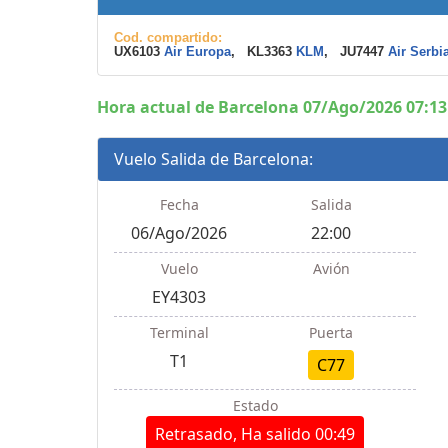
Cod. compartido:
UX6103
Air Europa
, KL3363
KLM
, JU7447
Air Serbi
Hora actual de Barcelona 07/Ago/2026 07:13
Vuelo Salida de Barcelona:
Fecha
Salida
06/Ago/2026
22:00
Vuelo
Avión
EY4303
Terminal
Puerta
T1
C77
Estado
Retrasado, Ha salido 00:49