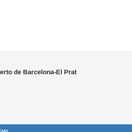
Tiendas de la T1
Tiendas de la T2
erto de Barcelona-El Prat
LGW)