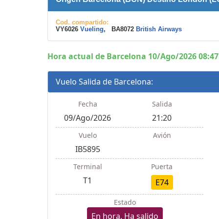
Cod. compartido:
VY6026
Vueling
, BA8072
British Airways
Hora actual de Barcelona 10/Ago/2026 08:47
Vuelo Salida de Barcelona:
Fecha
Salida
09/Ago/2026
21:20
Vuelo
Avión
IB5895
Terminal
Puerta
T1
E74
Estado
En hora, Ha salido