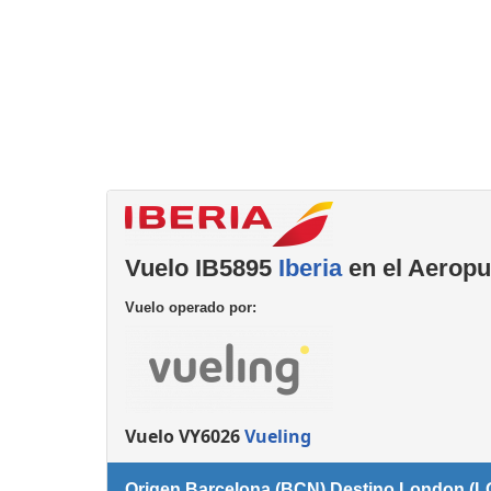
Consignas
Servicios
complementarios
Vuelo IB5895
Iberia
en el Aeropu
Vuelo operado por:
Vuelo VY6026
Vueling
Origen Barcelona (BCN) Destino London (