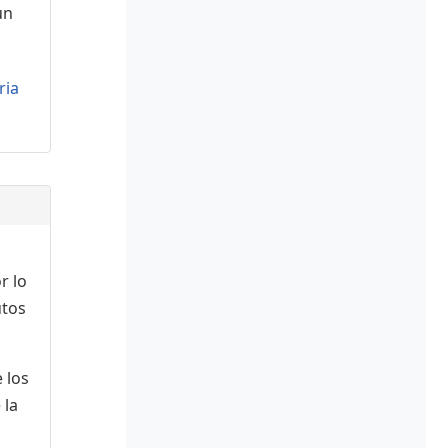
ún
ria
r lo
utos
 los
 la