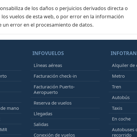
sabiliza de los daños o perjuicios derivados directa o
 los vuelos de esta web, o por error en la información
e un error en el procesamiento de datos.
INFOVUELOS
INFOTRAN
Líneas aéreas
Alquiler de
erto
Facturación check-in
Metro
Facturación Puerto-
Tren
Aeropuerto
Autobús
Reserva de vuelos
e de mano
Taxis
Llegadas
k
En coche
Salidas
PMR
Autobuses 
Conexión de vuelos
recorrido