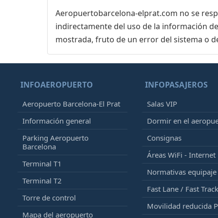
Aeropuertobarcelona-elprat.com no se respon
indirectamente del uso de la información de
mostrada, fruto de un error del sistema o d
INFOAEROPUERTO
INFOPASAJEROS
Aeropuerto Barcelona-El Prat
Salas VIP
Información general
Dormir en el aeropu
Parking Aeropuerto
Consignas
Barcelona
Áreas WiFi - Internet
Terminal T1
Normativas equipaj
Terminal T2
Fast Lane / Fast Trac
Torre de control
Movilidad reducida 
Mapa del aeropuerto