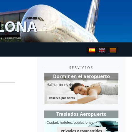
ELONA
SERVICIOS
Dormir en el aeropuerto
Habitaciones
4*
Reserva por horas
Traslados Aeropuerto
Ciudad, hoteles, poblaciones
Privados y compartidos