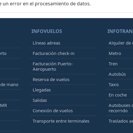
e un error en el procesamiento de datos.
INFOVUELOS
INFOTRAN
Líneas aéreas
Alquiler de
erto
Facturación check-in
Metro
Facturación Puerto-
Tren
Aeropuerto
Autobús
Reserva de vuelos
e de mano
Taxis
Llegadas
k
En coche
Salidas
PMR
Autobuses 
Conexión de vuelos
recorrido
Transporte entre terminales
Traslados a