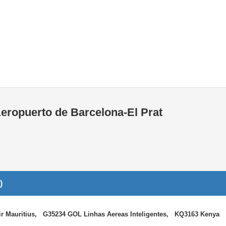
Tiendas de la T1
Tiendas de la T2
Aeropuerto de Barcelona-El Prat
)
r Mauritius, G35234 GOL Linhas Aereas Inteligentes, KQ3163 Kenya