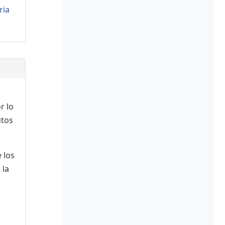
ria
r lo
utos
 los
 la