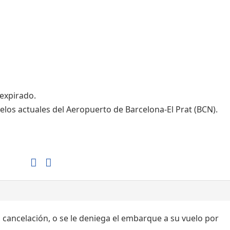
Tiendas de la T1
Tiendas de la T2
 expirado.
elos actuales del Aeropuerto de Barcelona-El Prat (BCN).
, cancelación, o se le deniega el embarque a su vuelo por