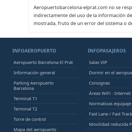
Aeropuertobarcelona-elprat.com no se respon
indirectamente del uso de la información de
mostrada, fruto de un error del sistema o d
INFOAEROPUERTO
INFOPASAJEROS
Aeropuerto Barcelona-El Prat
Salas VIP
Información general
Dormir en el aeropu
Parking Aeropuerto
Consignas
Barcelona
Áreas WiFi - Internet
Terminal T1
Normativas equipaj
Terminal T2
Fast Lane / Fast Trac
Torre de control
Movilidad reducida 
Mapa del aeropuerto