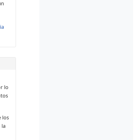
ún
ia
r lo
utos
 los
 la