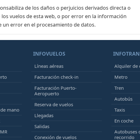
sabiliza de los daños o perjuicios derivados directa o
 los vuelos de esta web, o por error en la información
e un error en el procesamiento de datos.
INFOVUELOS
INFOTRAN
Líneas aéreas
Alquiler de
erto
Facturación check-in
Metro
Facturación Puerto-
Tren
Aeropuerto
Autobús
Reserva de vuelos
e de mano
Taxis
Llegadas
k
En coche
Salidas
PMR
Autobuses 
Conexión de vuelos
recorrido