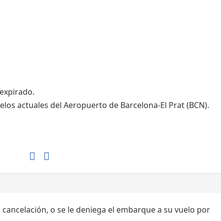
Tiendas de la T1
Tiendas de la T2
 expirado.
elos actuales del Aeropuerto de Barcelona-El Prat (BCN).
, cancelación, o se le deniega el embarque a su vuelo por