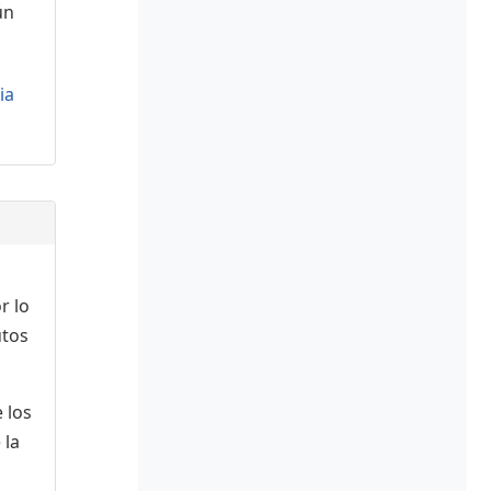
ún
ia
r lo
utos
 los
 la