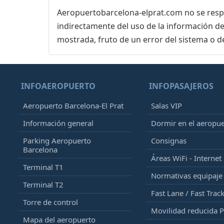
Aeropuertobarcelona-elprat.com no se respon
indirectamente del uso de la información de
mostrada, fruto de un error del sistema o d
INFOAEROPUERTO
INFOPASAJEROS
Aeropuerto Barcelona-El Prat
Salas VIP
Información general
Dormir en el aeropu
Parking Aeropuerto
Consignas
Barcelona
Áreas WiFi - Internet
Terminal T1
Normativas equipaj
Terminal T2
Fast Lane / Fast Trac
Torre de control
Movilidad reducida 
Mapa del aeropuerto