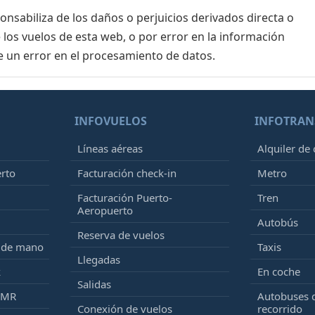
sabiliza de los daños o perjuicios derivados directa o
 los vuelos de esta web, o por error en la información
e un error en el procesamiento de datos.
INFOVUELOS
INFOTRAN
Líneas aéreas
Alquiler de
erto
Facturación check-in
Metro
Facturación Puerto-
Tren
Aeropuerto
Autobús
Reserva de vuelos
e de mano
Taxis
Llegadas
k
En coche
Salidas
PMR
Autobuses 
Conexión de vuelos
recorrido