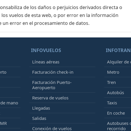
sabiliza de los daños o perjuicios derivados directa o
 los vuelos de esta web, o por error en la información
e un error en el procesamiento de datos.
INFOVUELOS
INFOTRAN
Líneas aéreas
Alquiler de
erto
Facturación check-in
Metro
Facturación Puerto-
Tren
Aeropuerto
Autobús
Reserva de vuelos
e de mano
Taxis
Llegadas
k
En coche
Salidas
PMR
Autobuses 
Conexión de vuelos
recorrido