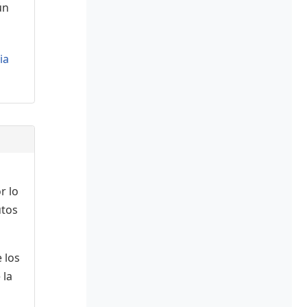
ún
ia
r lo
utos
 los
 la