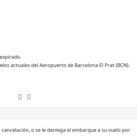
Tiendas de la T1
Tiendas de la T2
 expirado.
elos actuales del Aeropuerto de Barcelona-El Prat (BCN).
, cancelación, o se le deniega el embarque a su vuelo por