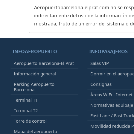
Aeropuertobarcelona-elprat.com no se respon
indirectamente del uso de la información de
mostrada, fruto de un error del sistema o d
INFOAEROPUERTO
INFOPASAJEROS
Aeropuerto Barcelona-El Prat
Salas VIP
Información general
Dormir en el aeropu
Parking Aeropuerto
Consignas
Barcelona
Áreas WiFi - Internet
Terminal T1
Normativas equipaj
Terminal T2
Fast Lane / Fast Trac
Torre de control
Movilidad reducida 
Mapa del aeropuerto