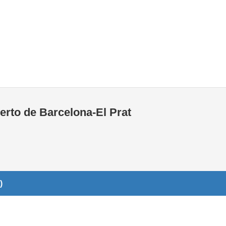
Tiendas de la T1
Tiendas de la T2
erto de Barcelona-El Prat
)