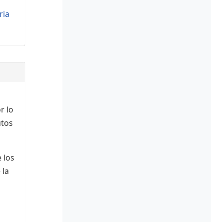
ria
r lo
utos
 los
 la