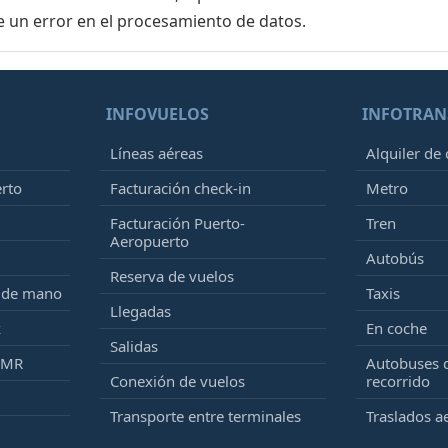
e un error en el procesamiento de datos.
INFOVUELOS
INFOTRAN
Líneas aéreas
Alquiler de
erto
Facturación check-in
Metro
Facturación Puerto-
Tren
Aeropuerto
Autobús
Reserva de vuelos
e de mano
Taxis
Llegadas
k
En coche
Salidas
PMR
Autobuses 
Conexión de vuelos
recorrido
Transporte entre terminales
Traslados a