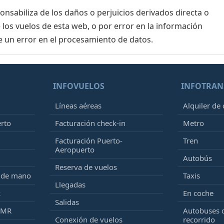
sabiliza de los daños o perjuicios derivados directa o
 los vuelos de esta web, o por error en la información
e un error en el procesamiento de datos.
INFOVUELOS
INFOTRAN
Líneas aéreas
Alquiler de
erto
Facturación check-in
Metro
Facturación Puerto-
Tren
Aeropuerto
Autobús
Reserva de vuelos
e de mano
Taxis
Llegadas
k
En coche
Salidas
PMR
Autobuses 
Conexión de vuelos
recorrido