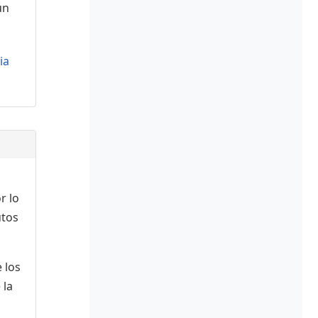
ún
ia
r lo
utos
 los
 la