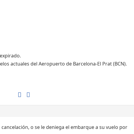
Tiendas de la T1
Tiendas de la T2
 expirado.
elos actuales del Aeropuerto de Barcelona-El Prat (BCN).
, cancelación, o se le deniega el embarque a su vuelo por