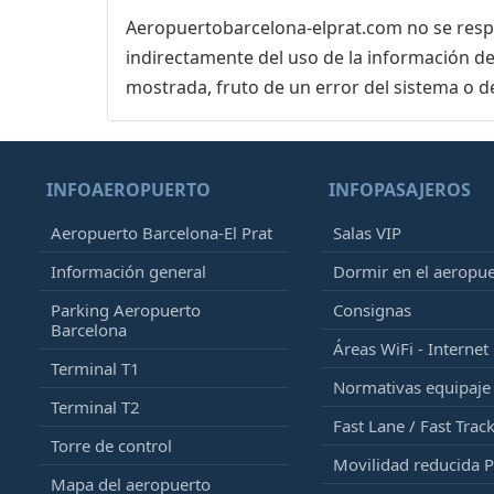
Aeropuertobarcelona-elprat.com no se respon
indirectamente del uso de la información de
mostrada, fruto de un error del sistema o d
INFOAEROPUERTO
INFOPASAJEROS
Aeropuerto Barcelona-El Prat
Salas VIP
Información general
Dormir en el aeropu
Parking Aeropuerto
Consignas
Barcelona
Áreas WiFi - Internet
Terminal T1
Normativas equipaj
Terminal T2
Fast Lane / Fast Trac
Torre de control
Movilidad reducida 
Mapa del aeropuerto