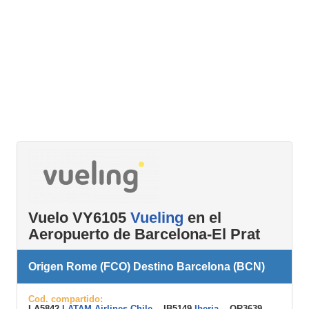
Vuelo VY6105
Vueling
en el
Aeropuerto de Barcelona-El Prat
Origen Rome (FCO) Destino Barcelona (BCN)
Cod. compartido:
LA5842
LATAM Airlines Chile
, IB5149
Iberia
, QR3639