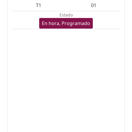
T1
01
Estado
En hora, Programado