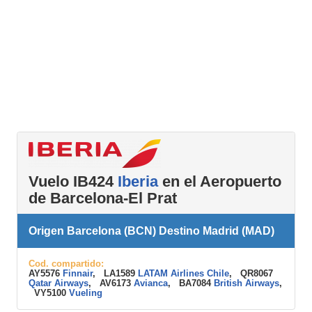
Vuelo IB424
Iberia
en el Aeropuerto
de Barcelona-El Prat
Origen Barcelona (BCN) Destino Madrid (MAD)
Cod. compartido:
AY5576
Finnair
, LA1589
LATAM Airlines Chile
, QR8067
Qatar Airways
, AV6173
Avianca
, BA7084
British Airways
,
VY5100
Vueling