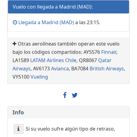
Vuelo con llegada a Madrid (MAD):
Llegada a Madrid (MAD)
a las 23:15.
Otras aerolíneas también operan este vuelo
bajo los códigos compartidos: AY5576
Finnair
,
LA1589
LATAM Airlines Chile
, QR8067
Qatar
Airways
, AV6173
Avianca
, BA7084
British Airways
,
VY5100
Vueling
Info
Si su vuelo sufre algún tipo de retraso,