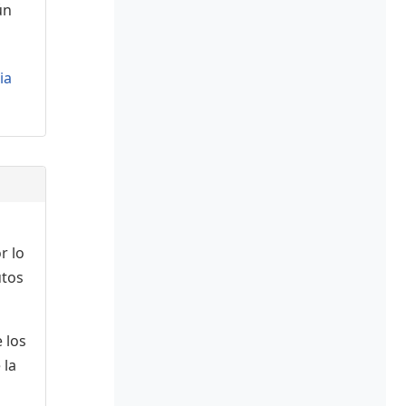
ún
ia
r lo
utos
 los
 la