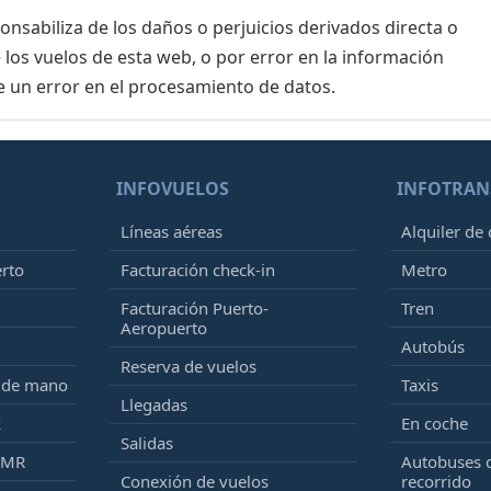
sabiliza de los daños o perjuicios derivados directa o
 los vuelos de esta web, o por error en la información
e un error en el procesamiento de datos.
INFOVUELOS
INFOTRAN
Líneas aéreas
Alquiler de
erto
Facturación check-in
Metro
Facturación Puerto-
Tren
Aeropuerto
Autobús
Reserva de vuelos
e de mano
Taxis
Llegadas
k
En coche
Salidas
PMR
Autobuses 
Conexión de vuelos
recorrido