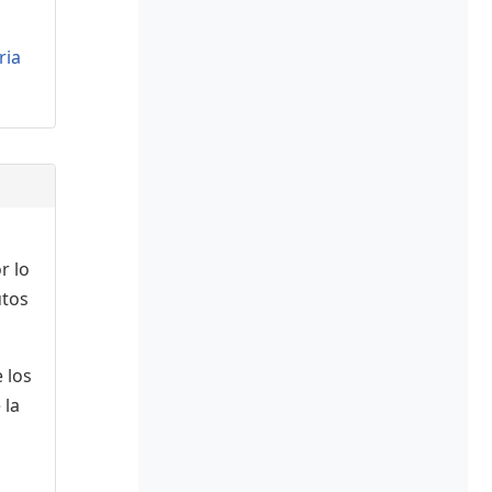
ria
r lo
utos
 los
 la