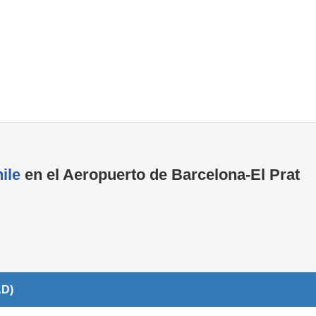
Tiendas de la T1
Tiendas de la T2
ile
en el Aeropuerto de Barcelona-El Prat
AD)