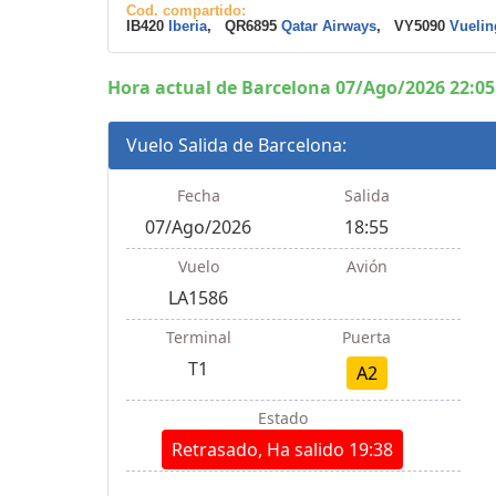
Cod. compartido:
IB420
Iberia
, QR6895
Qatar Airways
, VY5090
Vuelin
Hora actual de Barcelona 07/Ago/2026 22:05
Vuelo Salida de Barcelona:
Fecha
Salida
07/Ago/2026
18:55
Vuelo
Avión
LA1586
Terminal
Puerta
T1
A2
Estado
Retrasado, Ha salido 19:38