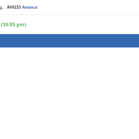
g
, AV6153
Avianca
 (10:05 pm)