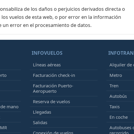
sabiliza de los daños o perjuicios derivados directa o
 los vuelos de esta web, o por error en la información
e un error en el procesamiento de datos.
INFOVUELOS
INFOTRAN
Líneas aéreas
Alquiler de
erto
Facturación check-in
Metro
Facturación Puerto-
Tren
Aeropuerto
Autobús
Reserva de vuelos
e de mano
Taxis
Llegadas
k
En coche
Salidas
PMR
Autobuses 
Conexión de vuelos
recorrido