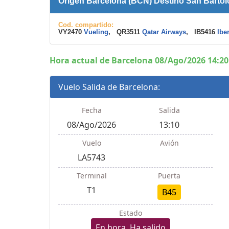
Origen Barcelona (BCN) Destino San Barto
Cod. compartido:
VY2470
Vueling
, QR3511
Qatar Airways
, IB5416
Ibe
Hora actual de Barcelona 08/Ago/2026 14:20
Vuelo Salida de Barcelona:
Fecha
Salida
08/Ago/2026
13:10
Vuelo
Avión
LA5743
Terminal
Puerta
T1
B45
Estado
En hora, Ha salido