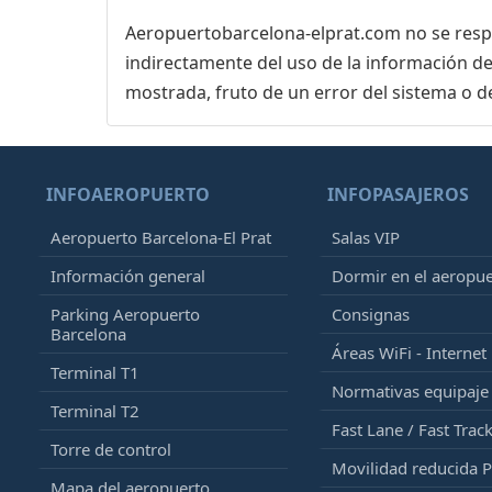
Aeropuertobarcelona-elprat.com no se respon
indirectamente del uso de la información de
mostrada, fruto de un error del sistema o d
INFOAEROPUERTO
INFOPASAJEROS
Aeropuerto Barcelona-El Prat
Salas VIP
Información general
Dormir en el aeropu
Parking Aeropuerto
Consignas
Barcelona
Áreas WiFi - Internet
Terminal T1
Normativas equipaj
Terminal T2
Fast Lane / Fast Trac
Torre de control
Movilidad reducida 
Mapa del aeropuerto