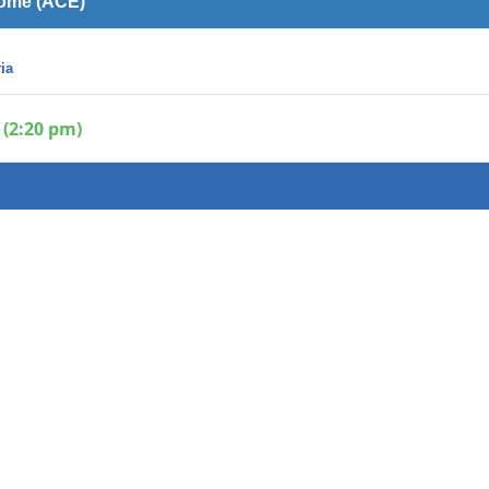
lomé (ACE)
ria
 (2:20 pm)