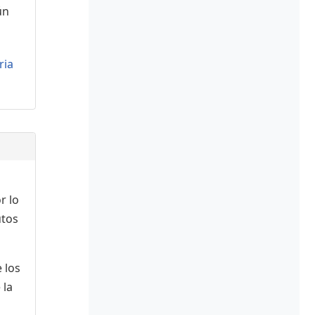
ún
ria
r lo
utos
 los
 la