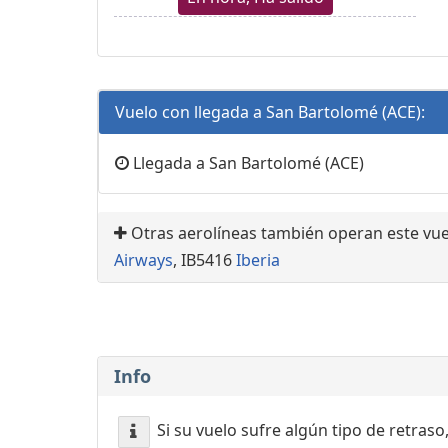
Vuelo con llegada a San Bartolomé (ACE):
Llegada a San Bartolomé (ACE)
Otras aerolíneas también operan este vue
Airways
, IB5416
Iberia
Info
Si su vuelo sufre algún tipo de retraso