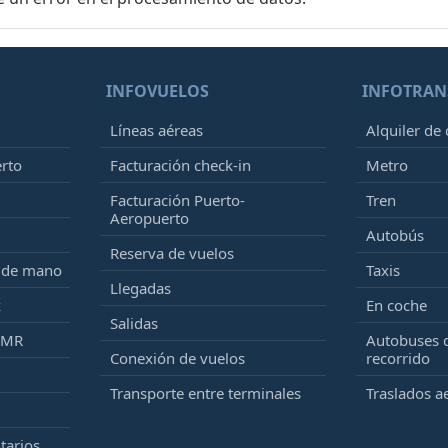
INFOVUELOS
INFOTRAN
Líneas aéreas
Alquiler de
erto
Facturación check-in
Metro
Facturación Puerto-
Tren
Aeropuerto
Autobús
Reserva de vuelos
e de mano
Taxis
Llegadas
k
En coche
Salidas
PMR
Autobuses 
Conexión de vuelos
recorrido
Transporte entre terminales
Traslados a
tarios