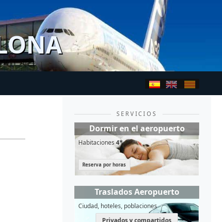
ELONA
SERVICIOS
Dormir en el aeropuerto
Habitaciones
4*
Reserva por horas
Traslados Aeropuerto
Ciudad, hoteles, poblaciones
Privados y compartidos