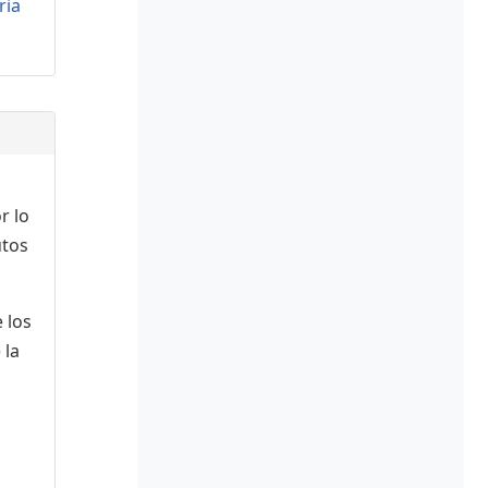
ria
r lo
utos
 los
 la