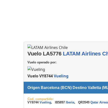
Consignas
Servicios
complementarios
Vuelo LA5776
LATAM Airlines Ch
Vuelo operado por:
Vuelo VY8744
Vueling
Origen Barcelona (BCN) Destino Valletta (M
Cod. compartido:
VY8744
Vueling
, IB5897
Iberia
, QR3549
Qatar Airwa