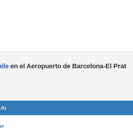
Tiendas de la T1
Tiendas de la T2
ile
en el Aeropuerto de Barcelona-El Prat
LA)
ys