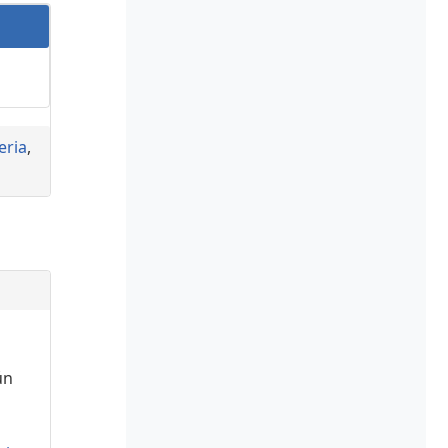
eria
,
ún