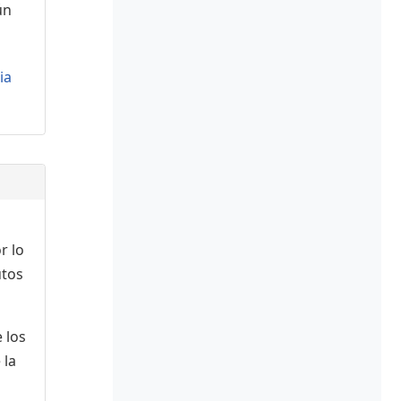
ún
ia
r lo
utos
 los
 la