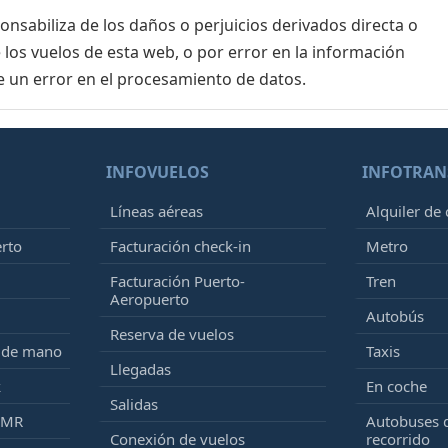
sabiliza de los daños o perjuicios derivados directa o
 los vuelos de esta web, o por error en la información
e un error en el procesamiento de datos.
INFOVUELOS
INFOTRAN
Líneas aéreas
Alquiler de
erto
Facturación check-in
Metro
Facturación Puerto-
Tren
Aeropuerto
Autobús
Reserva de vuelos
e de mano
Taxis
Llegadas
k
En coche
Salidas
PMR
Autobuses 
Conexión de vuelos
recorrido