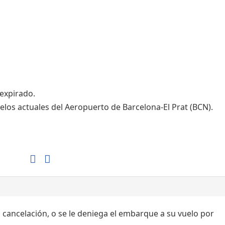
Tiendas de la T1
Tiendas de la T2
 expirado.
elos actuales del Aeropuerto de Barcelona-El Prat (BCN).
, cancelación, o se le deniega el embarque a su vuelo por