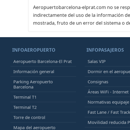
Aeropuertobarcelona-elprat.com no se respon
indirectamente del uso de la información de
mostrada, fruto de un error del sistema o d
INFOAEROPUERTO
INFOPASAJEROS
Aeropuerto Barcelona-El Prat
Salas VIP
Información general
Dormir en el aeropu
Parking Aeropuerto
Consignas
Barcelona
Áreas WiFi - Internet
Terminal T1
Normativas equipaj
Terminal T2
Fast Lane / Fast Trac
Torre de control
Movilidad reducida 
Mapa del aeropuerto