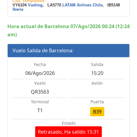
Cod. compartido:
VY6104
Vueling
, LA5770
LATAM Airlines Chile
, IB5148
Iberia
Hora actual de Barcelona 07/Ago/2026 00:24 (12:24
am)
Vuelo Salida de Barcelona:
Fecha
Salida
06/Ago/2026
15:20
Vuelo
Avión
QR3563
Terminal
Puerta
T1
B39
Estado
Retrasado, Ha salido 15:31