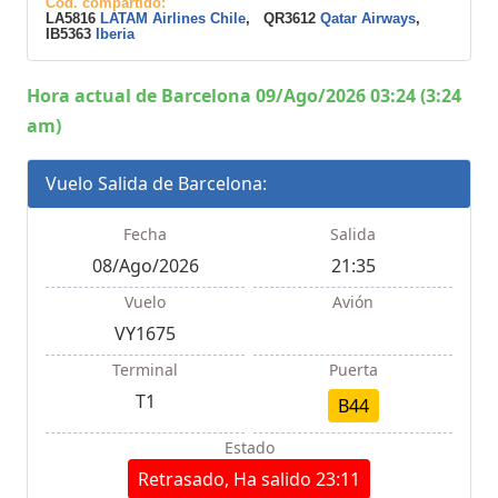
Cod. compartido:
LA5816
LATAM Airlines Chile
, QR3612
Qatar Airways
,
IB5363
Iberia
Hora actual de Barcelona 09/Ago/2026 03:24 (3:24
am)
Vuelo Salida de Barcelona:
Fecha
Salida
08/Ago/2026
21:35
Vuelo
Avión
VY1675
Terminal
Puerta
T1
B44
Estado
Retrasado, Ha salido 23:11