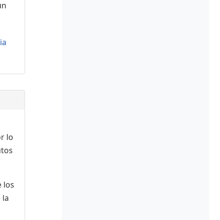
ún
ia
r lo
utos
 los
 la