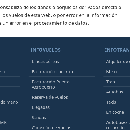
sabiliza de los daños o perjuicios derivados directa o
 los vuelos de esta web, o por error en la información
e un error en el procesamiento de datos.
INFOVUELOS
INFOTRAN
Líneas aéreas
Alquiler de
erto
Facturación check-in
Metro
Facturación Puerto-
Tren
Aeropuerto
Autobús
Reserva de vuelos
e de mano
Taxis
Llegadas
k
En coche
Salidas
PMR
Autobuses 
Conexión de vuelos
recorrido