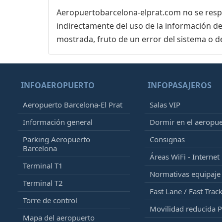
Aeropuertobarcelona-elprat.com no se respon
indirectamente del uso de la información de
mostrada, fruto de un error del sistema o d
INFOAEROPUERTO
INFOPASAJEROS
Aeropuerto Barcelona-El Prat
Salas VIP
Información general
Dormir en el aeropu
Parking Aeropuerto
Consignas
Barcelona
Áreas WiFi - Internet
Terminal T1
Normativas equipaj
Terminal T2
Fast Lane / Fast Trac
Torre de control
Movilidad reducida 
Mapa del aeropuerto