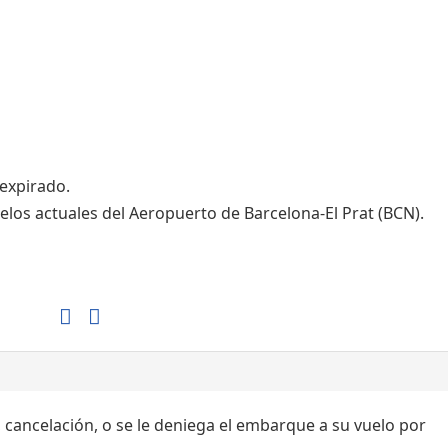
Tiendas de la T1
Tiendas de la T2
 expirado.
elos actuales del Aeropuerto de Barcelona-El Prat (BCN).
, cancelación, o se le deniega el embarque a su vuelo por