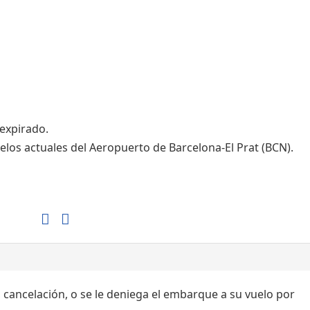
Tiendas de la T1
Tiendas de la T2
 expirado.
elos actuales del Aeropuerto de Barcelona-El Prat (BCN).
, cancelación, o se le deniega el embarque a su vuelo por