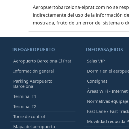
Aeropuertobarcelona-elprat.com no se respon
indirectamente del uso de la información de
mostrada, fruto de un error del sistema o d
INFOAEROPUERTO
INFOPASAJEROS
Aeropuerto Barcelona-El Prat
Salas VIP
Información general
Dormir en el aeropu
Parking Aeropuerto
Consignas
Barcelona
Áreas WiFi - Internet
Terminal T1
Normativas equipaj
Terminal T2
Fast Lane / Fast Trac
Torre de control
Movilidad reducida 
Mapa del aeropuerto