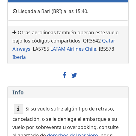
Llegada a Bari (BRI) a las 15:40.
Otras aerolíneas también operan este vuelo
bajo los códigos compartidos: QR3542
Qatar
Airways
, LA5755
LATAM Airlines Chile
, IB5578
Iberia
Info
Si su vuelo sufre algún tipo de retraso,
cancelación, o se le deniega el embarque a su
vuelo por sobreventa u overbooking, consulte
el apartado de
derechos del pasajero
, por si