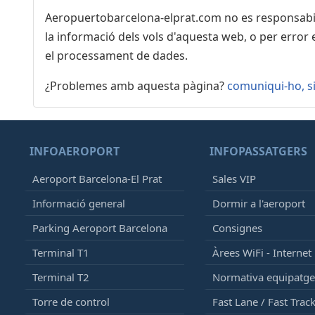
Aeropuertobarcelona-elprat.com no es responsabilit
22:00
- Menorca (MAH)
la informació dels vols d'aquesta web, o per error 
Vueling
Iberia
el processament de dades.
22:35
¿Problemes amb aquesta pàgina?
- Tel Aviv (TLV)
comuniqui-ho, si
El Al Israel Airlines
Iberia
22:35
-
Alicante (ALC)
INFOAEROPORT
INFOPASSATGERS
Vueling
Aeroport Barcelona-El Prat
Sales VIP
Qatar Airways
Iberia
Informació general
Dormir a l'aeroport
Parking Aeroport Barcelona
Consignes
22:40
- Lisbon (LIS)
TAP Air Portugal
Terminal T1
Àrees WiFi - Internet
Azores Airlines
Terminal T2
Normativa equipatg
El Al Israel Airlines
Azul
Torre de control
Fast Lane / Fast Trac