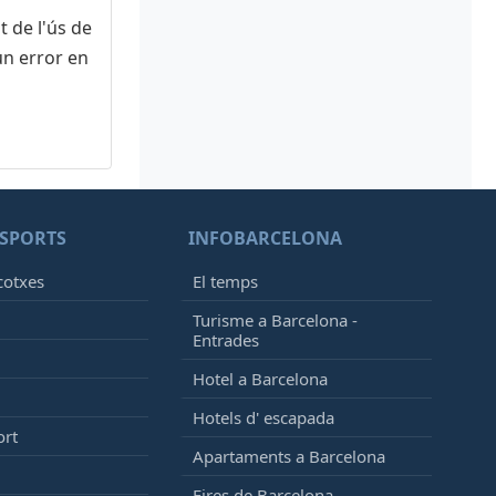
 de l'ús de
amat
[+]
un error en
amat
[+]
amat
[+]
SPORTS
INFOBARCELONA
cotxes
El temps
Turisme a Barcelona -
Entrades
amat
[+]
Hotel a Barcelona
Hotels d' escapada
ort
Apartaments a Barcelona
Fires de Barcelona