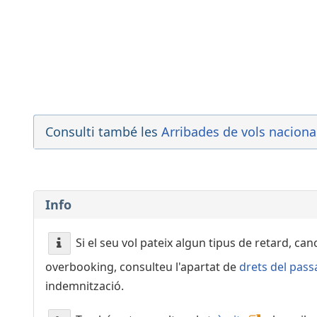
21:25
- Dubai (DXB)
Emirates
Qantas Airways
21:25
- Tunis (TUN)
Vueling
Iberia
Qatar Airways
Consulti també les
Arribades de vols nacional
21:25
- Milan (MXP)
Vueling
Iberia
Info
Qatar Airways
21:30
-
Palma De Mallorca (PMI)
Si el seu vol pateix algun tipus de retard, ca
Vueling
overbooking, consulteu l'apartat de
drets del pass
Iberia
indemnització.
21:35
- Menorca (MAH)