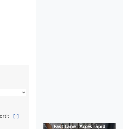
ortit
[+]
Fast Lane - Accés ràpid