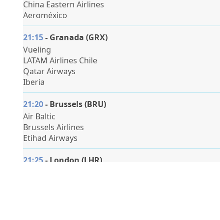
China Eastern Airlines
Aeroméxico
21:15
- Granada (GRX)
Vueling
LATAM Airlines Chile
Qatar Airways
Iberia
21:20
- Brussels (BRU)
Air Baltic
Brussels Airlines
Etihad Airways
21:25
- London (LHR)
British Airways
Malaysia Airlines
Iberia
American Airlines