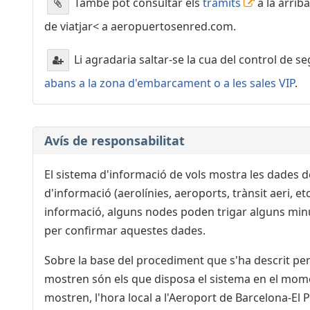
Vueling
També pot consultar els
tràmits
a la arrib
Iberia
de viatjar< a aeropuertosenred.com.
Qatar Airways
Li agradaria saltar-se la cua del control de s
21:40
-
Bilbao (BIO)
Vueling
abans a la zona d'embarcament o a les sales VIP
.
Qatar Airways
Iberia
LATAM Airlines Chile
Avís de responsabilitat
21:55
-
Seville (SVQ)
El sistema d'informació de vols mostra les dades d
Vueling
Iberia
d'informació (aerolínies, aeroports, trànsit aeri, e
Qatar Airways
informació, alguns nodes poden trigar alguns minut
per confirmar aquestes dades.
22:00
-
Palma De Mallorca (PMI)
Air Europa
Sobre la base del procediment que s'ha descrit per 
Air Serbia
mostren són els que disposa el sistema en el moment d
KLM
mostren, l'hora local a l'Aeroport de Barcelona-El P
Etihad Airways