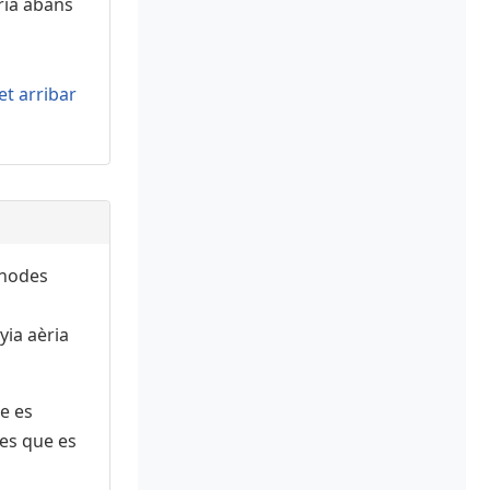
ia abans
t arribar
dat,
22:45
[+]
amat
dat,
23:08
[+]
amat
 nodes
yia aèria
dat,
00:14
[+]
amat
ue es
res que es