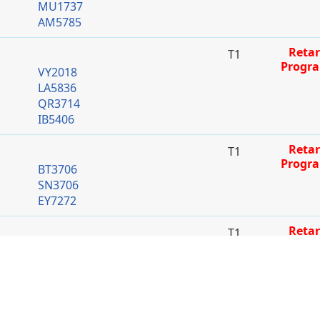
MU1737
AM5785
Retar
T1
Progr
VY2018
LA5836
QR3714
IB5406
Retar
T1
Progr
BT3706
SN3706
EY7272
Retar
T1
Progr
BA485
MH9705
IB3666
AA6821