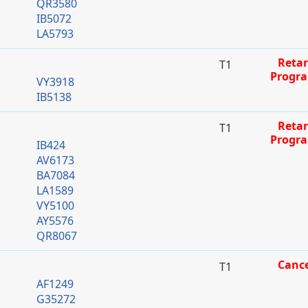
QR3580
IB5072
LA5793
Retar
T1
Progr
VY3918
IB5138
Retar
T1
Progr
IB424
AV6173
BA7084
LA1589
VY5100
AY5576
QR8067
Cance
T1
AF1249
G35272