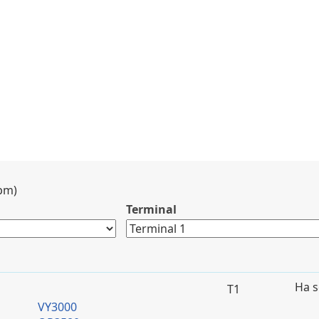
Àrees WiFi / Internet
Tendes de la T1
Tendes de la T2
pm)
Terminal
Ha s
T1
VY3000