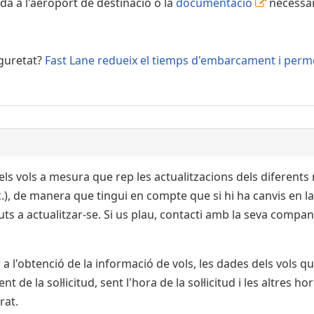
VY3724
ada a l'aeroport de destinació o la
documentació
necessàr
IB5492
QR3584
eguretat?
Fast Lane redueix el tiemps d'embarcament i perme
Retar
T1
Progr
VY1436
QR3661
IB5322
LA5759
Retar
T1
Progr
els vols a mesura que rep les actualitzacions dels diferents
VY2220
IB5062
tc.), de manera que tingui en compte que si hi ha canvis en la
QR3624
s a actualitzar-se. Si us plau, contacti amb la seva compan
Retar
T1
Progr
UX6103
a l'obtenció de la informació de vols, les dades dels vols q
JU7447
e la sol·licitud, sent l'hora de la sol·licitud i les altres ho
KL3363
rat.
EY4303