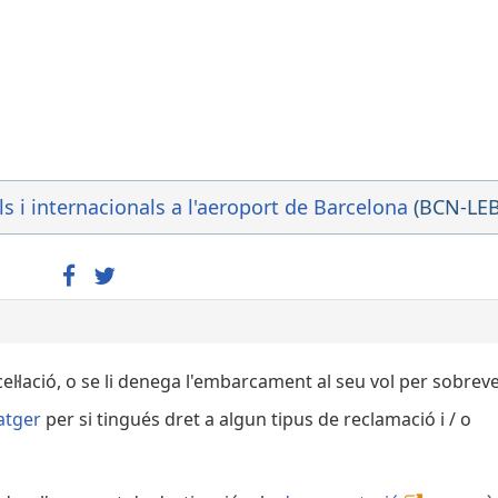
Ha s
T1
EK188
QF8188
Ha s
T1
VY2692
IB5797
QR4703
s i internacionals a l'aeroport de Barcelona
(BCN-LEB
Retar
T1
Progr
VY6336
IB5542
QR3718
Retar
T1
ncel·lació, o se li denega l'embarcament al seu vol per sobre
Progr
VY3920
atger
per si tingués dret a algun tipus de reclamació i / o
IB5140
Retar
T1
Progr