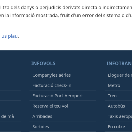
za dels danys o perjudicis derivats directa o indirectament
Progr
T1
en la informació mostrada, fruit d'un error del sistema o d'
VY3706
IB5474
Progr
 us plau
.
T1
LY392
IB7711
Progr
T1
INFOVOLS
INFOTRAN
VY1306
Companyies aèries
Lloguer de 
QR3537
IB5006
Facturació check-in
Metro
Facturació Port-Aeroport
Tren
Progr
T1
TP1039
Reserva el teu vol
Autobús
S48711
e de mà
Arribades
Taxis aerop
LY9005
AD7243
k
Sortides
En cotxe