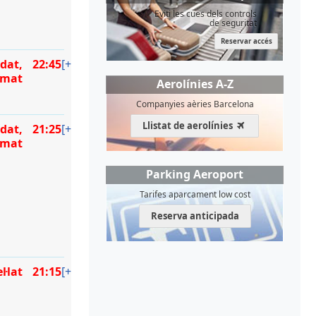
Eviti les cues dels controls
de seguritat
Reservar accés
dat,
22:45
[+]
amat
Aerolínies A-Z
Companyies aèries Barcelona
Llistat de aerolínies
dat,
21:25
[+]
amat
Parking Aeroport
Tarifes aparcament low cost
Reserva anticipada
l·lat
21:15
[+]