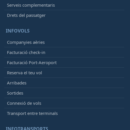
Serveis complementaris
21:55
- Rome (FCO)
Drets del passatger
Programat
[+]
Ryanair
FR8574
INFOVOLS
21:55
- London (LTN)
Companyies aèries
Programat
[+]
Facturació check-in
Easyjet
U22328
Facturació Port-Aeroport
21:55
- London (LGW)
Reserva el teu vol
Programat
[+]
Easyjet
U28064
Arribades
Sortides
21:55
- Ibiza (IBZ)
Programat
Connexió de vols
[+]
Vueling
VY3532
Transport entre terminals
Iberia
IB5925
INFOTRANSPORTS