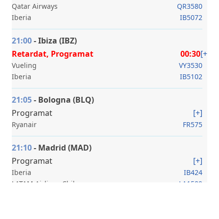
Qatar Airways
QR3580
Iberia
IB5072
21:00
- Ibiza (IBZ)
Retardat, Programat
00:30
[+]
Vueling
VY3530
Iberia
IB5102
21:05
- Bologna (BLQ)
Programat
[+]
Ryanair
FR575
21:10
-
Madrid (MAD)
Programat
[+]
Iberia
IB424
LATAM Airlines Chile
LA1589
Avianca
AV6173
British Airways
BA7084
Qatar Airways
QR8067