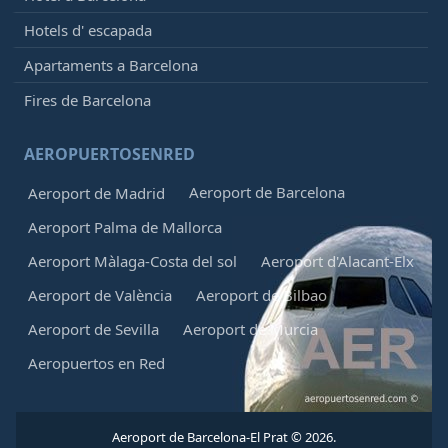
Ryanair
FR8136
Hotels d' escapada
22:15
-
Palma De Mallorca (PMI)
Apartaments a Barcelona
Programat
[+]
Fires de Barcelona
Ryanair
FR3070
AEROPUERTOSENRED
22:20
- Tirana (TIA)
Programat
[+]
Aeroport de Barcelona
Aeroport de Madrid
Wizz Air Malta
W45154
Aeroport Palma de Mallorca
22:30
- Milan (BGY)
Aeroport Màlaga-Costa del sol
Aeroport d'Alacant-Elx
Programat
[+]
Aeroport de València
Aeroport de Bilbao
Ryanair
FR3320
Aeroport de Sevilla
Aeroport de Murcia
22:30
- Amsterdam (AMS)
Aeropuertos en Red
Retardat, Programat
22:40
[+]
Transavia
HV5140
Aeroport de Barcelona-El Prat © 2026.