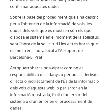
LATAM Airlines Chile
LA5763
confirmar aquestes dades.
21:25
- Bucharest (OTP)
Sobre la base del procediment que s'ha descrit
Programat
[+]
per a l'obtenció de la informació de vols, les
Wizz Air Malta
W43178
dades dels vols que es mostren són els que
disposa el sistema en el moment de la sol·licitud,
21:30
- Beijing (PEK)
sent l'hora de la sol·licitud i les altres hores que
Programat
[+]
es mostren, l'hora local a l'Aeroport de
Air China
CA572
Barcelona-El Prat.
21:30
- Menorca (MAH)
Aeropuertobarcelona-elprat.com no es
Programat
[+]
responsabilitza dels danys o perjudicis derivats
Vueling
VY3722
directa o indirectament de l'ús de la informació
Iberia
IB5490
dels vols d'aquesta web, o per error en la
21:30
informació mostrada, fruit d'un error del
-
Palma De Mallorca (PMI)
Programat
sistema o d'un error en el processament de
[+]
Vueling
VY3920
dades.