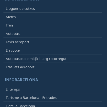
22:00
- Frankfurt-Hahn (HHN)
Programat
[+]
Lloguer de cotxes
Ryanair
FR1681
Metro
22:00
-
Palma De Mallorca (PMI)
Tren
Programat
[+]
Autobús
Air Europa
UX6103
Etihad Airways
EY4303
Taxis aeroport
Air Serbia
JU7447
En cotxe
KLM
KL3363
Autobusos de mitjà i llarg recorregut
22:00
-
Alicante (ALC)
Trasllats aeroport
Programat
[+]
Vueling
VY1306
INFOBARCELONA
Iberia
IB5006
Qatar Airways
QR3537
El temps
Turisme a Barcelona - Entrades
22:05
- Ibiza (IBZ)
Programat
[+]
Hotel a Barcelona