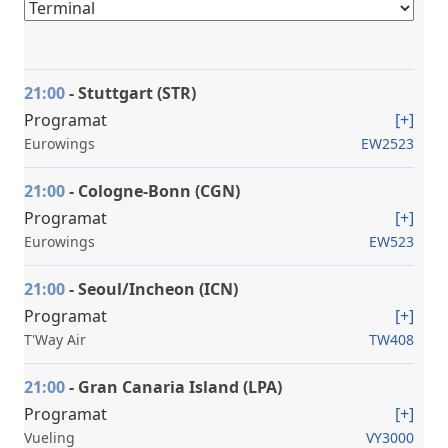
21:00
- Stuttgart (STR)
Programat
[+]
Eurowings
EW2523
21:00
- Cologne-Bonn (CGN)
Programat
[+]
Eurowings
EW523
21:00
- Seoul/Incheon (ICN)
Programat
[+]
T'Way Air
TW408
21:00
- Gran Canaria Island (LPA)
Programat
[+]
Vueling
VY3000