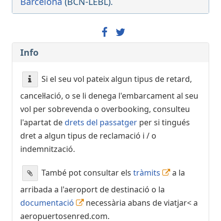
Barcelona
(BCN-LEBL).
Programat
[+]
British Airways
BA485
Iberia
IB3666
Malaysia Airlines
MH9705
American Airlines
AA6821
Info
21:20
- Brussels (BRU)
Si el seu vol pateix algun tipus de retard,
Programat
[+]
cancel·lació, o se li denega l'embarcament al seu
Air Baltic
BT3706
Brussels Airlines
SN3706
vol per sobrevenda o overbooking, consulteu
Etihad Airways
EY7272
l'apartat de
drets del passatger
per si tingués
dret a algun tipus de reclamació i / o
21:20
- Bristol (BRS)
indemnització.
Programat
[+]
Ryanair
FR3160
També pot consultar els
tràmits
a la
arribada a l'aeroport de destinació o la
21:20
-
Bilbao (BIO)
documentació
necessària abans de viatjar< a
Programat
[+]
Vueling
VY1436
aeropuertosenred.com.