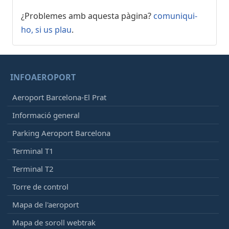
Iberia
IB5140
¿Problemes amb aquesta pàgina?
comuniqui-
21:35
- Sofia (SOF)
ho, si us plau
.
Programat
[+]
Wizz Air
W64406
INFOAEROPORT
21:40
- Menorca (MAH)
Programat
[+]
Aeroport Barcelona-El Prat
Ryanair
FR7509
Informació general
21:40
- London (STN)
Parking Aeroport Barcelona
Programat
[+]
Terminal T1
Ryanair
FR9015
Terminal T2
21:45
- Tanger (TNG)
Torre de control
Programat
[+]
Air Arabia Maroc
Mapa de l'aeroport
3O378
Mapa de soroll webtrak
21:45
- Lyon (LYS)