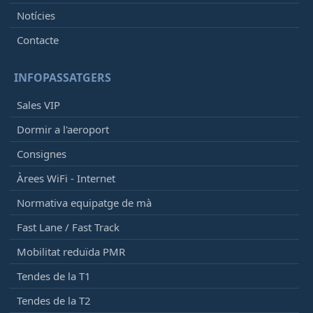
Notícies
Programat
[+]
Vueling
VY1226
Contacte
Iberia
IB5004
Qatar Airways
QR4710
INFOPASSATGERS
21:45
-
Seville (SVQ)
Sales VIP
Programat
[+]
Dormir a l'aeroport
Vueling
VY2218
Qatar Airways
QR3657
Consignes
Iberia
IB5060
Àrees WiFi - Internet
21:45
- Rome (FCO)
Normativa equipatge de mà
Programat
[+]
Fast Lane / Fast Track
Wizz Air Malta
W46020
Mobilitat reduïda PMR
21:50
- Lille/Lesquin (LIL)
Tendes de la T1
Retardat, Programat
22:05
[+]
Tendes de la T2
Volotea
V72167