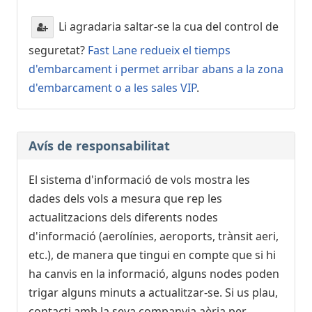
Qatar Airways
QR3661
LATAM Airlines Chile
LA5759
Li agradaria saltar-se la cua del control de
Iberia
IB5322
seguretat?
Fast Lane redueix el tiemps
d'embarcament i permet arribar abans a la zona
21:20
- Cluj-Napoca (CLJ)
d'embarcament o a les sales VIP
.
Retardat, Programat
21:41
[+]
Wizz Air Malta
W43406
21:25
- Dubai (DXB)
Avís de responsabilitat
Programat
[+]
Emirates
EK188
El sistema d'informació de vols mostra les
Icelandair
FI6006
dades dels vols a mesura que rep les
Qantas Airways
QF8188
actualitzacions dels diferents nodes
d'informació (aerolínies, aeroports, trànsit aeri,
21:25
- Cagliari (CAG)
etc.), de manera que tingui en compte que si hi
Programat
[+]
ha canvis en la informació, alguns nodes poden
Vueling
VY6166
trigar alguns minuts a actualitzar-se. Si us plau,
Iberia
IB5508
Qatar Airways
QR3549
contacti amb la seva companyia aèria per