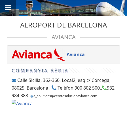
AEROPORT DE BARCELONA
AVIANCA
Avianca
COMPANYIA AÈRIA
Calle Sicilia, 362-360, Local2, esq c/ Córcega,
08025, Barcelona .
Telèfon 900 802 500.,
932
984 388.
.
@
e_solutions@centrosolucionavianca.com