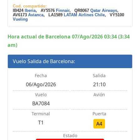
Cod. compartido:
IB424
Iberia
, AY5576
Finnair
, QR8067
Qatar Airways
,
AV6173
Avianca
, LA1589
LATAM Airlines Chile
, VY5100
Vueling
Hora actual de Barcelona 07/Ago/2026 03:34 (3:34
am)
Vuelo Salida de Barcelona:
Fecha
Salida
06/Ago/2026
21:10
Vuelo
Avión
BA7084
Terminal
Puerta
T1
A4
Estado