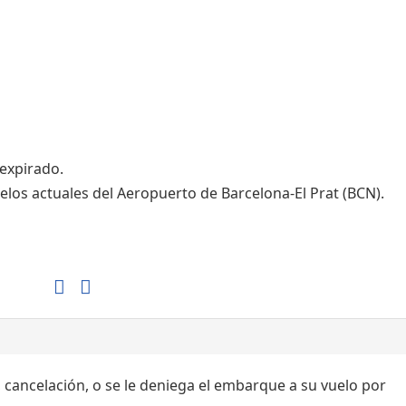
Tiendas de la T1
Tiendas de la T2
 expirado.
elos actuales del Aeropuerto de Barcelona-El Prat (BCN).
, cancelación, o se le deniega el embarque a su vuelo por