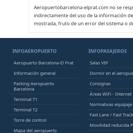
Aeropuertobarcelona-elprat.com no se respon
indirectamente del uso de la información de
mostrada, fruto de un error del sistema o d
INFOAEROPUERTO
INFOPASAJEROS
Aeropuerto Barcelona-El Prat
Salas VIP
Información general
Dormir en el aeropu
Parking Aeropuerto
Consignas
Barcelona
Áreas WiFi - Internet
Terminal T1
Normativas equipaj
Terminal T2
Fast Lane / Fast Trac
Torre de control
Movilidad reducida 
Mapa del aeropuerto