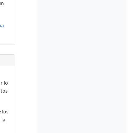
ún
ia
r lo
utos
 los
 la