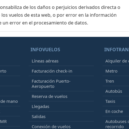
sabiliza de los daños o perjuicios derivados directa o
 los vuelos de esta web, o por error en la información
e un error en el procesamiento de datos.
INFOVUELOS
INFOTRAN
Líneas aéreas
Alquiler de
erto
Facturación check-in
Metro
Facturación Puerto-
Tren
Aeropuerto
Autobús
Reserva de vuelos
e de mano
Taxis
Llegadas
k
En coche
Salidas
PMR
Autobuses 
Conexión de vuelos
recorrido