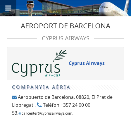
AEROPORT DE BARCELONA
CYPRUS AIRWAYS
Cyprus Airways
COMPANYIA AÈRIA
Aeropuerto de Barcelona, 08820, El Prat de
Llobregat .
Telèfon +357 24 00 00
53.
.
@
callcenter@cyprusairways.com