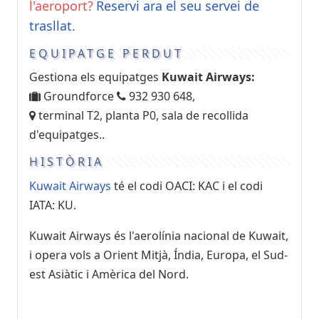
l'aeroport?
Reservi ara el seu servei de
trasllat.
EQUIPATGE PERDUT
Gestiona els equipatges
Kuwait Airways:
Groundforce
932 930 648,
terminal T2, planta P0, sala de recollida
d'equipatges..
HISTÒRIA
Kuwait Airways
té el codi OACI: KAC i el codi
IATA: KU.
Kuwait Airways és l'aerolínia nacional de Kuwait,
i opera vols a Orient Mitjà, Índia, Europa, el Sud-
est Asiàtic i Amèrica del Nord.