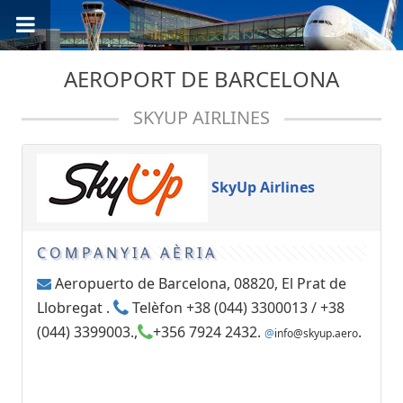
AEROPORT DE BARCELONA
SKYUP AIRLINES
SkyUp Airlines
COMPANYIA AÈRIA
Aeropuerto de Barcelona, 08820, El Prat de
Llobregat .
Telèfon +38 (044) 3300013 / +38
(044) 3399003.,
+356 7924 2432.
.
@
info@skyup.aero