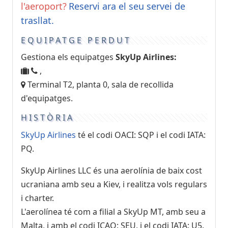
l'aeroport?
Reservi ara el seu servei de
trasllat.
EQUIPATGE PERDUT
Gestiona els equipatges
SkyUp Airlines:
,
Terminal T2, planta 0, sala de recollida
d'equipatges.
HISTÒRIA
SkyUp Airlines
té el codi OACI: SQP i el codi IATA:
PQ.
SkyUp Airlines LLC és una aerolínia de baix cost
ucraniana amb seu a Kiev, i realitza vols regulars
i charter.
L'aerolínea té com a filial a SkyUp MT, amb seu a
Malta, i amb el codi ICAO: SEU, i el codi IATA: U5.